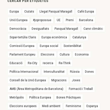
CERCAR PER ETIQUETES
Europa
Ciutats
Llegat Pasqual Maragall
Cafè Europa
Unió Europea
#joproposoue
UE
Premi
Barcelona
Democràcia
Desigualtats
Pasqual Maragall
Canvi climàtic
Sopar-tertúlia Claris
Europa econòmica
Catalunya
Comissió Europea
Europa social
Sostenibilitat
Parlament Europeu
Eleccions
Cultura
Economia
Educació
Re-City
recerca
Re-Think
Política Internacional
Interculturalitat
Rússia
Dones
Consell de la Unió Europea
Migracions
Joves
AMB (Àrea Metropolitana de Barcelona)
Formació i Treball
Metròpolis
Política Europea
Bones Pràctiques
Eleccions europees
Medi ambient
Feminisme
Espanya