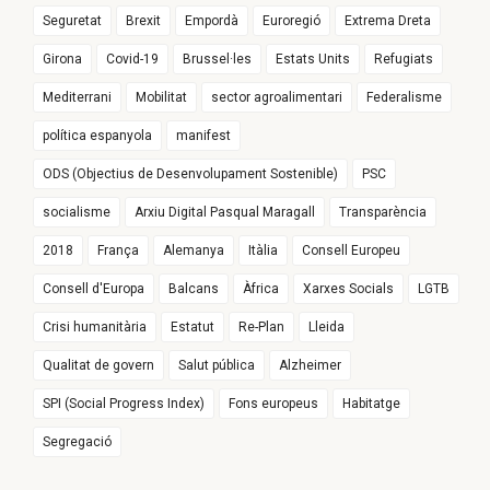
Seguretat
Brexit
Empordà
Euroregió
Extrema Dreta
Girona
Covid-19
Brussel·les
Estats Units
Refugiats
Mediterrani
Mobilitat
sector agroalimentari
Federalisme
política espanyola
manifest
ODS (Objectius de Desenvolupament Sostenible)
PSC
socialisme
Arxiu Digital Pasqual Maragall
Transparència
2018
França
Alemanya
Itàlia
Consell Europeu
Consell d'Europa
Balcans
Àfrica
Xarxes Socials
LGTB
Crisi humanitària
Estatut
Re-Plan
Lleida
Qualitat de govern
Salut pública
Alzheimer
SPI (Social Progress Index)
Fons europeus
Habitatge
Segregació