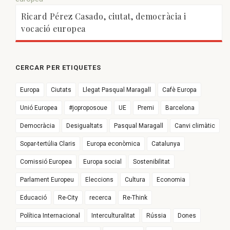
Ricard Pérez Casado, ciutat, democràcia i
vocació europea
CERCAR PER ETIQUETES
Europa
Ciutats
Llegat Pasqual Maragall
Cafè Europa
Unió Europea
#joproposoue
UE
Premi
Barcelona
Democràcia
Desigualtats
Pasqual Maragall
Canvi climàtic
Sopar-tertúlia Claris
Europa econòmica
Catalunya
Comissió Europea
Europa social
Sostenibilitat
Parlament Europeu
Eleccions
Cultura
Economia
Educació
Re-City
recerca
Re-Think
Política Internacional
Interculturalitat
Rússia
Dones