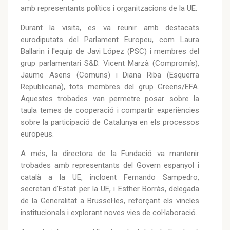
amb representants polítics i organitzacions de la UE.
Durant la visita, es va reunir amb destacats
eurodiputats del Parlament Europeu, com Laura
Ballarin i l'equip de Javi López (PSC) i membres del
grup parlamentari S&D. Vicent Marzà (Compromís),
Jaume Asens (Comuns) i Diana Riba (Esquerra
Republicana), tots membres del grup Greens/EFA.
Aquestes trobades van permetre posar sobre la
taula temes de cooperació i compartir experiències
sobre la participació de Catalunya en els processos
europeus.
A més, la directora de la Fundació va mantenir
trobades amb representants del Govern espanyol i
català a la UE, incloent Fernando Sampedro,
secretari d’Estat per la UE, i Esther Borràs, delegada
de la Generalitat a Brussel·les, reforçant els vincles
institucionals i explorant noves vies de col·laboració.