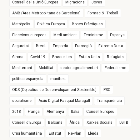
Consell de la Unió Europea
Migracions
Joves
AMB (Àrea Metropolitana de Barcelona)
Formació i Treball
Metròpolis
Política Europea
Bones Pràctiques
Eleccions europees
Medi ambient
Feminisme
Espanya
Seguretat
Brexit
Empordà
Euroregió
Extrema Dreta
Girona
Covid-19
Brussel·les
Estats Units
Refugiats
Mediterrani
Mobilitat
sector agroalimentari
Federalisme
política espanyola
manifest
ODS (Objectius de Desenvolupament Sostenible)
PSC
socialisme
Arxiu Digital Pasqual Maragall
Transparència
2018
França
Alemanya
Itàlia
Consell Europeu
Consell d'Europa
Balcans
Àfrica
Xarxes Socials
LGTB
Crisi humanitària
Estatut
Re-Plan
Lleida