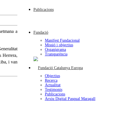
Publicacions
setmana a
Fundació
Manifest Fundacional
Missió i objectius
eneralitat
Organigrama
Transparència
s Herrera,
iba, i van
Objectius
Recerca
Actualitat
Testimonis
Publicacions
Arxiu Digital Pasqual Maragall