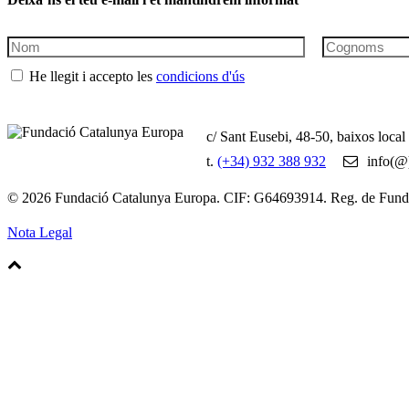
He llegit i accepto les
condicions d'ús
c/ Sant Eusebi, 48-50, baixos loca
t.
(+34) 932 388 932
info(@)
© 2026 Fundació Catalunya Europa. CIF: G64693914. Reg. de Fun
Nota Legal