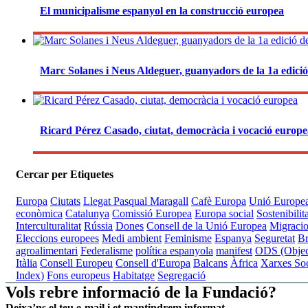
El municipalisme espanyol en la construcció europea
Marc Solanes i Neus Aldeguer, guanyadors de la 1a edici
Ricard Pérez Casado, ciutat, democràcia i vocació europ
Cercar per Etiquetes
Europa
Ciutats
Llegat Pasqual Maragall
Cafè Europa
Unió Europe
econòmica
Catalunya
Comissió Europea
Europa social
Sostenibilit
Interculturalitat
Rússia
Dones
Consell de la Unió Europea
Migraci
Eleccions europees
Medi ambient
Feminisme
Espanya
Seguretat
Br
agroalimentari
Federalisme
política espanyola
manifest
ODS (Object
Itàlia
Consell Europeu
Consell d'Europa
Balcans
Àfrica
Xarxes Soc
Index)
Fons europeus
Habitatge
Segregació
Vols rebre informació de la Fundació?
Deixa’ns el teu e-mail i et mantindrem informat