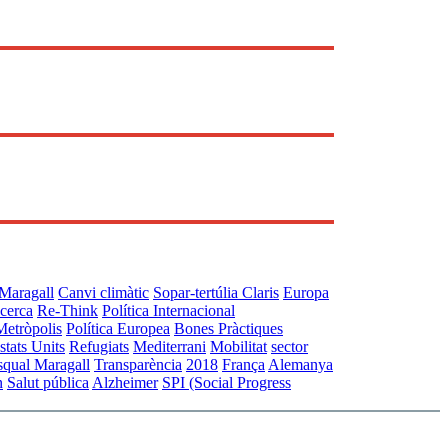
Maragall
Canvi climàtic
Sopar-tertúlia Claris
Europa
ecerca
Re-Think
Política Internacional
Metròpolis
Política Europea
Bones Pràctiques
stats Units
Refugiats
Mediterrani
Mobilitat
sector
squal Maragall
Transparència
2018
França
Alemanya
n
Salut pública
Alzheimer
SPI (Social Progress