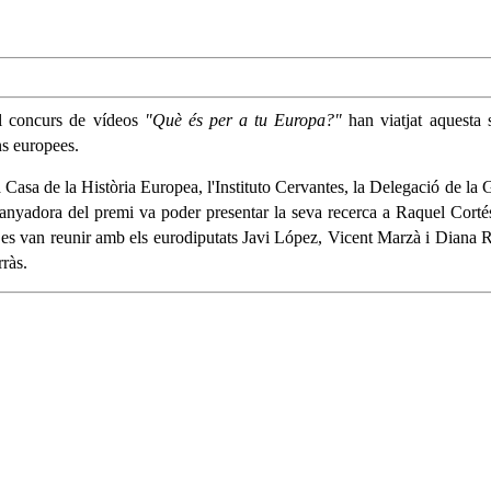
el concurs de vídeos
"Què és per a tu Europa?"
han viatjat aquesta 
ns europees.
a Casa de la Història Europea, l'Instituto Cervantes, la Delegació de la G
uanyadora del premi va poder presentar la seva recerca a Raquel Corté
es van reunir amb els eurodiputats Javi López, Vicent Marzà i Diana R
rràs.