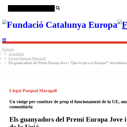
Portada
Actualitat
Llegat Pasqual Maragall
Els guanyadors del Premi Europa Jove i "Què és per a tu Europa?" descobreixe
Llegat Pasqual Maragall
Un viatge per conèixer de prop el funcionament de la UE, amb 
comunitària
Els guanyadors del Premi Europa Jove i
de la Unió