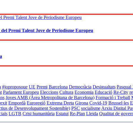
ó del Premi Talent Jove de Periodisme Europeu
ea
a
#joproposoue
UE
Premi
Barcelona
Democràcia
Desigualtats
Pasqual 
at
Parlament Europeu
Eleccions
Cultura
Economia
Educació
Re-City
r
ons
Joves
AMB (Àrea Metropolitana de Barcelona)
Formació i Treball
exit
Empordà
Euroregió
Extrema Dreta
Girona
Covid-19
Brussel·les
E
ius de Desenvolupament Sostenible)
PSC
socialisme
Arxiu Digital Pa
ials
LGTB
Crisi humanitària
Estatut
Re-Plan
Lleida
Qualitat de gover