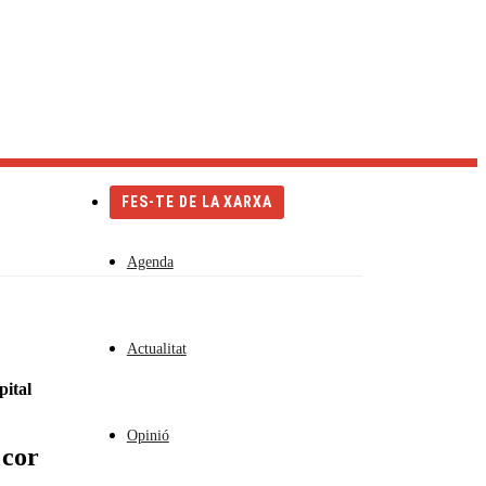
Català
Castellano
English
FES-TE DE LA XARXA
Agenda
Actualitat
pital
Opinió
 cor