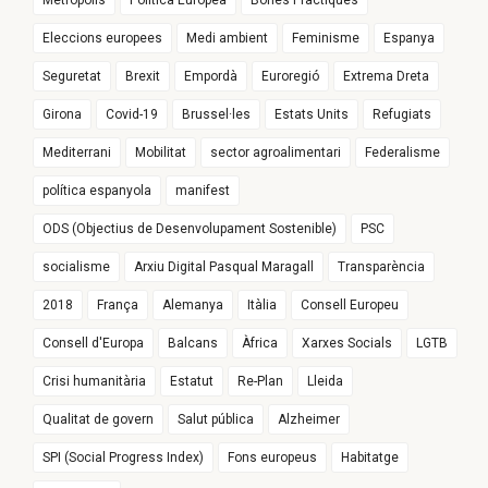
Metròpolis
Política Europea
Bones Pràctiques
Eleccions europees
Medi ambient
Feminisme
Espanya
Seguretat
Brexit
Empordà
Euroregió
Extrema Dreta
Girona
Covid-19
Brussel·les
Estats Units
Refugiats
Mediterrani
Mobilitat
sector agroalimentari
Federalisme
política espanyola
manifest
ODS (Objectius de Desenvolupament Sostenible)
PSC
socialisme
Arxiu Digital Pasqual Maragall
Transparència
2018
França
Alemanya
Itàlia
Consell Europeu
Consell d'Europa
Balcans
Àfrica
Xarxes Socials
LGTB
Crisi humanitària
Estatut
Re-Plan
Lleida
Qualitat de govern
Salut pública
Alzheimer
SPI (Social Progress Index)
Fons europeus
Habitatge