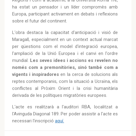
Regions i com a acadèmic a la Università Roma Tre,
ha estat un pensador i un líder compromès amb
Europa, participant activament en debats i reflexions
sobre el futur del continent.
L'obra destaca la capacitat d'anticipació i visió de
Maragall, especialment en un context actual marcat
per qüestions com el model d'integració europea,
l'ampliació de la Unió Europea i el canvi en l'ordre
mundial.
Les seves idees i accions es revelen no
només com a premonitòries, sinó també com a
vigents i inspiradores
en la cerca de solucions als
reptes contemporanis, com la situació a Ucraïna, els
conflictes al Pròxim Orient i la crisi humanitària
derivada de les polítiques migratòries europees.
L'acte es realitzarà a l'auditori RBA, localitzat a
l'Avinguda Diagonal 189. Per poder assistir a l'acte es
necessari l'inscripció
aquí.