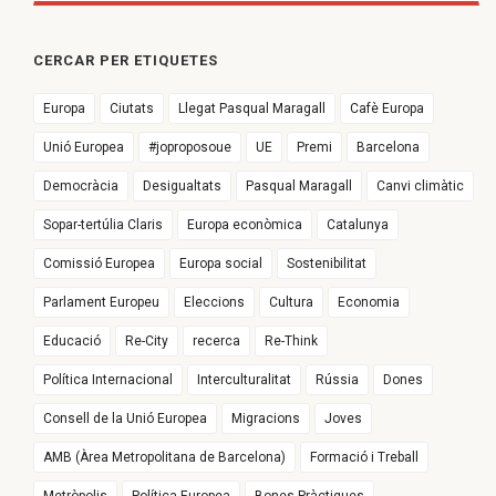
CERCAR PER ETIQUETES
Europa
Ciutats
Llegat Pasqual Maragall
Cafè Europa
Unió Europea
#joproposoue
UE
Premi
Barcelona
Democràcia
Desigualtats
Pasqual Maragall
Canvi climàtic
Sopar-tertúlia Claris
Europa econòmica
Catalunya
Comissió Europea
Europa social
Sostenibilitat
Parlament Europeu
Eleccions
Cultura
Economia
Educació
Re-City
recerca
Re-Think
Política Internacional
Interculturalitat
Rússia
Dones
Consell de la Unió Europea
Migracions
Joves
AMB (Àrea Metropolitana de Barcelona)
Formació i Treball