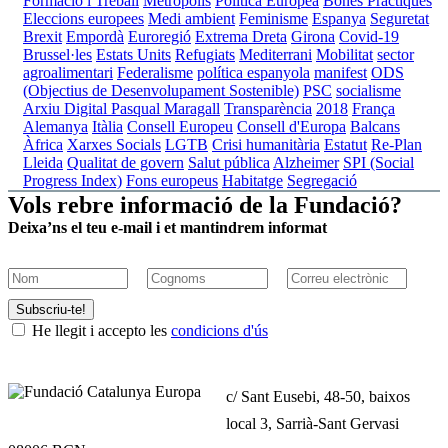
Formació i Treball
Metròpolis
Política Europea
Bones Pràctiques
Eleccions europees
Medi ambient
Feminisme
Espanya
Seguretat
Brexit
Empordà
Euroregió
Extrema Dreta
Girona
Covid-19
Brussel·les
Estats Units
Refugiats
Mediterrani
Mobilitat
sector
agroalimentari
Federalisme
política espanyola
manifest
ODS
(Objectius de Desenvolupament Sostenible)
PSC
socialisme
Arxiu Digital Pasqual Maragall
Transparència
2018
França
Alemanya
Itàlia
Consell Europeu
Consell d'Europa
Balcans
Àfrica
Xarxes Socials
LGTB
Crisi humanitària
Estatut
Re-Plan
Lleida
Qualitat de govern
Salut pública
Alzheimer
SPI (Social
Progress Index)
Fons europeus
Habitatge
Segregació
Vols rebre informació de la Fundació?
Deixa’ns el teu e-mail i et mantindrem informat
Subscriu-te!
He llegit i accepto les
condicions d'ús
c/ Sant Eusebi, 48-50, baixos
local 3, Sarrià-Sant Gervasi