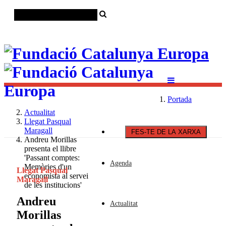
Català
Castellano
English
Portada
Actualitat
Llegat Pasqual
Maragall
FES-TE DE LA XARXA
Andreu Morillas
presenta el llibre
'Passant comptes:
Agenda
Memòries d'un
Llegat Pasqual
economista al servei
Maragall
de les institucions'
Andreu
Actualitat
Morillas