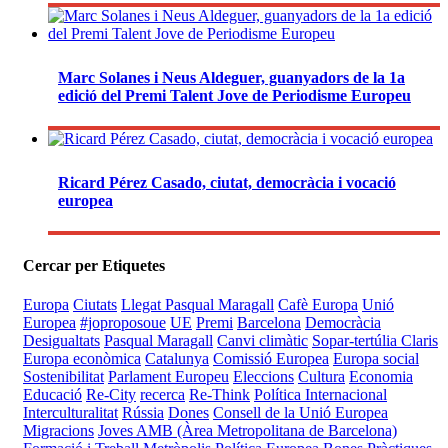
Marc Solanes i Neus Aldeguer, guanyadors de la 1a
edició del Premi Talent Jove de Periodisme Europeu
Ricard Pérez Casado, ciutat, democràcia i vocació
europea
Cercar per Etiquetes
Europa
Ciutats
Llegat Pasqual Maragall
Cafè Europa
Unió
Europea
#joproposoue
UE
Premi
Barcelona
Democràcia
Desigualtats
Pasqual Maragall
Canvi climàtic
Sopar-tertúlia Claris
Europa econòmica
Catalunya
Comissió Europea
Europa social
Sostenibilitat
Parlament Europeu
Eleccions
Cultura
Economia
Educació
Re-City
recerca
Re-Think
Política Internacional
Interculturalitat
Rússia
Dones
Consell de la Unió Europea
Migracions
Joves
AMB (Àrea Metropolitana de Barcelona)