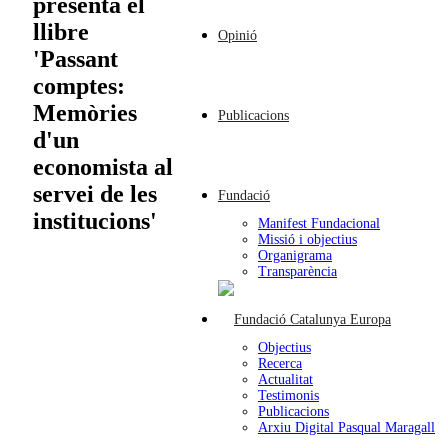
presenta el
llibre
Opinió
'Passant
comptes:
Memòries
Publicacions
d'un
economista al
servei de les
Fundació
institucions'
Manifest Fundacional
Missió i objectius
Organigrama
Transparència
Objectius
Recerca
Actualitat
Testimonis
Publicacions
Arxiu Digital Pasqual Maragall