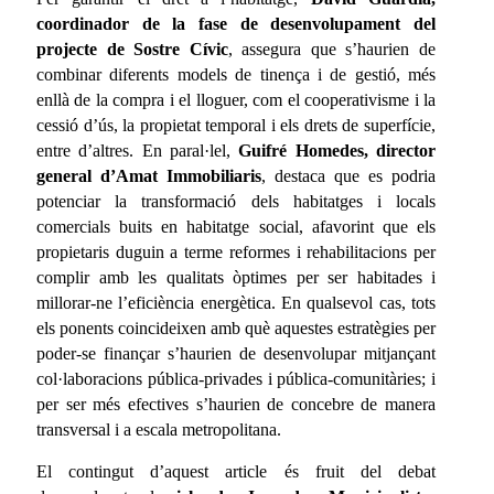
coordinador de la fase de desenvolupament del
projecte de Sostre Cívic
, assegura que s’haurien de
combinar diferents models de tinença i de gestió, més
enllà de la compra i el lloguer, com el cooperativisme i la
cessió d’ús, la propietat temporal i els drets de superfície,
entre d’altres. En paral·lel,
Guifré Homedes, director
general d’Amat Immobiliaris
, destaca que es podria
potenciar la transformació dels habitatges i locals
comercials buits en habitatge social, afavorint que els
propietaris duguin a terme reformes i rehabilitacions per
complir amb les qualitats òptimes per ser habitades i
millorar-ne l’eficiència energètica. En qualsevol cas, tots
els ponents coincideixen amb què aquestes estratègies per
poder-se finançar s’haurien de desenvolupar mitjançant
col·laboracions pública-privades i pública-comunitàries; i
per ser més efectives s’haurien de concebre de manera
transversal i a escala metropolitana.
El contingut d’aquest article és fruit del debat