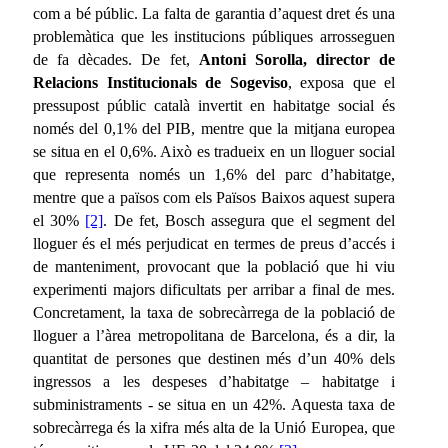
com a bé públic. La falta de garantia d’aquest dret és una
problemàtica que les institucions públiques arrosseguen
de fa dècades. De fet,
Antoni Sorolla, director de
Relacions Institucionals de Sogeviso
, exposa que el
pressupost públic català invertit en habitatge social és
només del 0,1% del PIB, mentre que la mitjana europea
se situa en el 0,6%. Això es tradueix en un lloguer social
que representa només un 1,6% del parc d’habitatge,
mentre que a països com els Països Baixos aquest supera
el 30%
[2]
. De fet, Bosch assegura que el segment del
lloguer és el més perjudicat en termes de preus d’accés i
de manteniment, provocant que la població que hi viu
experimenti majors dificultats per arribar a final de mes.
Concretament, la taxa de sobrecàrrega de la població de
lloguer a l’àrea metropolitana de Barcelona, és a dir, la
quantitat de persones que destinen més d’un 40% dels
ingressos a les despeses d’habitatge – habitatge i
subministraments - se situa en un 42%. Aquesta taxa de
sobrecàrrega és la xifra més alta de la Unió Europea, que