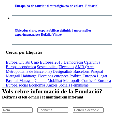
Europa ha de canviar d'estratègia, no de valors | Editorial
Objectius clars, responsabilitat definida i un conseller
experimentat, per Eulàlia Vintró
Cercar per Etiquetes
Europa
Ciutats
Unió Europea
2018
Democràcia
Catalunya
Europa econòmica
Sostenibilitat
Eleccions
AMB (Àrea
Metropolitana de Barcelona)
Desigualtats
Barcelona
Pasqual
Maragall
Habitatge
Eleccions europees
Política Europea
Llegat
Pasqual Maragall
Cultura
Mobilitat
Metròpolis
Comissió Europea
Europa social
Economia
Xarxes Socials
Feminisme
Vols rebre informació de la Fundació?
Deixa’ns el teu e-mail i et mantindrem informat