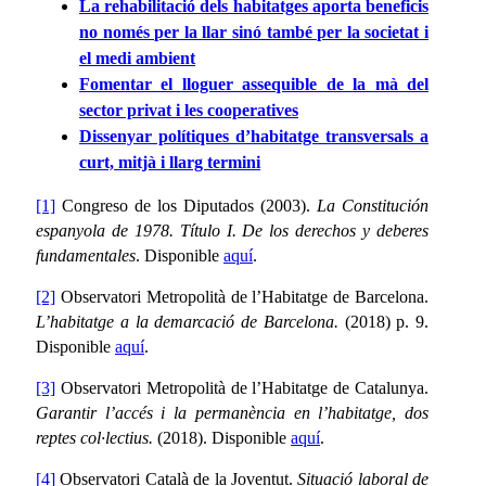
La rehabilitació dels habitatges aporta beneficis
no només per la llar sinó també per la societat i
el medi ambient
Fomentar el lloguer assequible de la mà del
sector privat i les cooperatives
Dissenyar polítiques d’habitatge transversals a
curt, mitjà i llarg termini
[1]
Congreso de los Diputados (2003).
La Constitución
espanyola de 1978. Título I. De los derechos y deberes
fundamentales
. Disponible
aquí
.
[2]
Observatori Metropolità de l’Habitatge de Barcelona.
L’habitatge a la demarcació de Barcelona.
(2018) p. 9.
Disponible
aquí
.
[3]
Observatori Metropolità de l’Habitatge de Catalunya.
Garantir l’accés i la permanència en l’habitatge, dos
reptes col·lectius.
(2018). Disponible
aquí
.
[4]
Observatori Català de la Joventut.
Situació laboral de