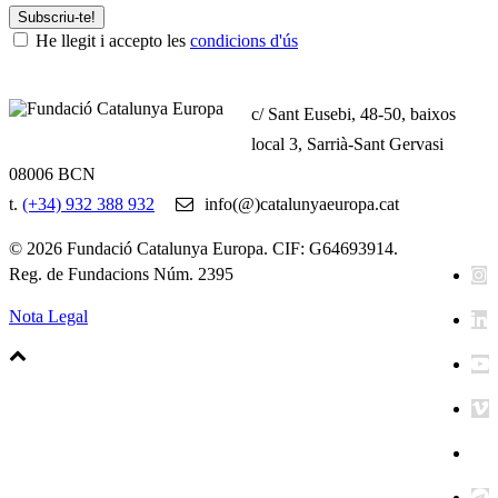
Subscriu-te!
He llegit i accepto les
condicions d'ús
c/ Sant Eusebi, 48-50, baixos
local 3, Sarrià-Sant Gervasi
08006 BCN
t.
(+34) 932 388 932
info(@)catalunyaeuropa.cat
© 2026 Fundació Catalunya Europa. CIF: G64693914.
Reg. de Fundacions Núm. 2395
Nota Legal