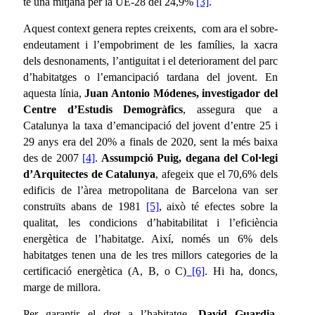
té una mitjana per la UE-28 del 24,9%
[3]
.
Aquest context genera reptes creixents, com ara el sobre-
endeutament i l’empobriment de les famílies, la xacra
dels desnonaments, l’antiguitat i el deteriorament del parc
d’habitatges o l’emancipació tardana del jovent. En
aquesta línia,
Juan Antonio Módenes, investigador del
Centre d’Estudis Demogràfics
, assegura que a
Catalunya la taxa d’emancipació del jovent d’entre 25 i
29 anys era del 20% a finals de 2020, sent la més baixa
des de 2007
[4]
.
Assumpció Puig, degana del Col·legi
d’Arquitectes de Catalunya
, afegeix que el 70,6% dels
edificis de l’àrea metropolitana de Barcelona van ser
construïts abans de 1981
[5]
, això té efectes sobre la
qualitat, les condicions d’habitabilitat i l’eficiència
energètica de l’habitatge. Així, només un 6% dels
habitatges tenen una de les tres millors categories de la
certificació energètica (A, B, o C)
[6]
. Hi ha, doncs,
marge de millora.
Per garantir el dret a l’habitatge,
David Guardia,