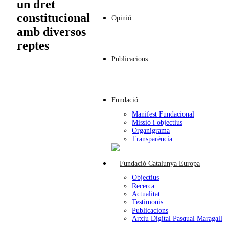
un dret
constitucional
Opinió
amb diversos
reptes
Publicacions
Fundació
Manifest Fundacional
Missió i objectius
Organigrama
Transparència
Objectius
Recerca
Actualitat
Testimonis
Publicacions
Arxiu Digital Pasqual Maragall