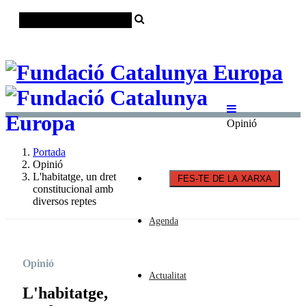
Català
Castellano
English
Opinió
Portada
Opinió
L'habitatge, un dret
FES-TE DE LA XARXA
constitucional amb
diversos reptes
Agenda
Opinió
Actualitat
L'habitatge,