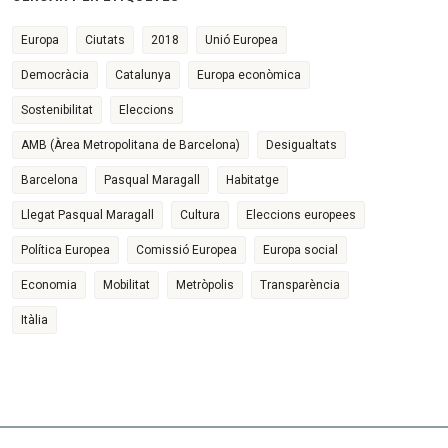
Europa
Ciutats
2018
Unió Europea
Democràcia
Catalunya
Europa econòmica
Sostenibilitat
Eleccions
AMB (Àrea Metropolitana de Barcelona)
Desigualtats
Barcelona
Pasqual Maragall
Habitatge
Llegat Pasqual Maragall
Cultura
Eleccions europees
Política Europea
Comissió Europea
Europa social
Economia
Mobilitat
Metròpolis
Transparència
Itàlia