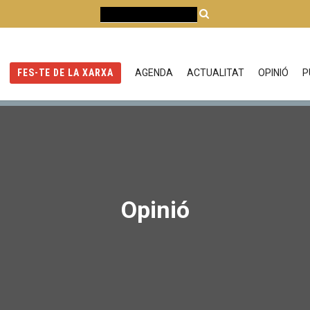
AGENDA
ACTUALITAT
OPINIÓ
P
FES-TE DE LA XARXA
Opinió