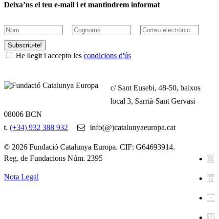
Deixa’ns el teu e-mail i et mantindrem informat
Subscriu-te!
He llegit i accepto les
condicions d'ús
c/ Sant Eusebi, 48-50, baixos
local 3, Sarrià-Sant Gervasi
08006 BCN
t.
(+34) 932 388 932
info(@)catalunyaeuropa.cat
© 2026 Fundació Catalunya Europa. CIF: G64693914.
Reg. de Fundacions Núm. 2395
Nota Legal