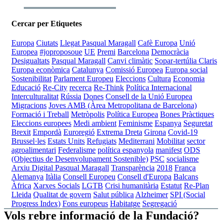
Cercar per Etiquetes
Europa
Ciutats
Llegat Pasqual Maragall
Cafè Europa
Unió
Europea
#joproposoue
UE
Premi
Barcelona
Democràcia
Desigualtats
Pasqual Maragall
Canvi climàtic
Sopar-tertúlia Claris
Europa econòmica
Catalunya
Comissió Europea
Europa social
Sostenibilitat
Parlament Europeu
Eleccions
Cultura
Economia
Educació
Re-City
recerca
Re-Think
Política Internacional
Interculturalitat
Rússia
Dones
Consell de la Unió Europea
Migracions
Joves
AMB (Àrea Metropolitana de Barcelona)
Formació i Treball
Metròpolis
Política Europea
Bones Pràctiques
Eleccions europees
Medi ambient
Feminisme
Espanya
Seguretat
Brexit
Empordà
Euroregió
Extrema Dreta
Girona
Covid-19
Brussel·les
Estats Units
Refugiats
Mediterrani
Mobilitat
sector
agroalimentari
Federalisme
política espanyola
manifest
ODS
(Objectius de Desenvolupament Sostenible)
PSC
socialisme
Arxiu Digital Pasqual Maragall
Transparència
2018
França
Alemanya
Itàlia
Consell Europeu
Consell d'Europa
Balcans
Àfrica
Xarxes Socials
LGTB
Crisi humanitària
Estatut
Re-Plan
Lleida
Qualitat de govern
Salut pública
Alzheimer
SPI (Social
Progress Index)
Fons europeus
Habitatge
Segregació
Vols rebre informació de la Fundació?