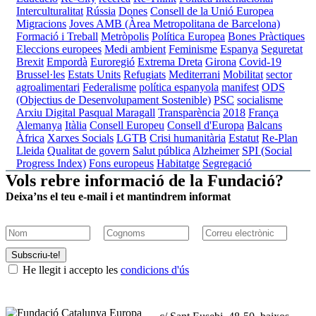
Interculturalitat
Rússia
Dones
Consell de la Unió Europea
Migracions
Joves
AMB (Àrea Metropolitana de Barcelona)
Formació i Treball
Metròpolis
Política Europea
Bones Pràctiques
Eleccions europees
Medi ambient
Feminisme
Espanya
Seguretat
Brexit
Empordà
Euroregió
Extrema Dreta
Girona
Covid-19
Brussel·les
Estats Units
Refugiats
Mediterrani
Mobilitat
sector
agroalimentari
Federalisme
política espanyola
manifest
ODS
(Objectius de Desenvolupament Sostenible)
PSC
socialisme
Arxiu Digital Pasqual Maragall
Transparència
2018
França
Alemanya
Itàlia
Consell Europeu
Consell d'Europa
Balcans
Àfrica
Xarxes Socials
LGTB
Crisi humanitària
Estatut
Re-Plan
Lleida
Qualitat de govern
Salut pública
Alzheimer
SPI (Social
Progress Index)
Fons europeus
Habitatge
Segregació
Vols rebre informació de la Fundació?
Deixa’ns el teu e-mail i et mantindrem informat
Subscriu-te!
He llegit i accepto les
condicions d'ús