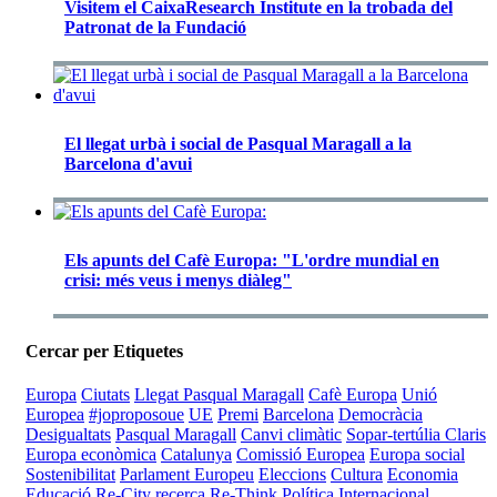
Visitem el CaixaResearch Institute en la trobada del
Patronat de la Fundació
El llegat urbà i social de Pasqual Maragall a la
Barcelona d'avui
Els apunts del Cafè Europa: "L'ordre mundial en
crisi: més veus i menys diàleg"
Cercar per Etiquetes
Europa
Ciutats
Llegat Pasqual Maragall
Cafè Europa
Unió
Europea
#joproposoue
UE
Premi
Barcelona
Democràcia
Desigualtats
Pasqual Maragall
Canvi climàtic
Sopar-tertúlia Claris
Europa econòmica
Catalunya
Comissió Europea
Europa social
Sostenibilitat
Parlament Europeu
Eleccions
Cultura
Economia
Educació
Re-City
recerca
Re-Think
Política Internacional