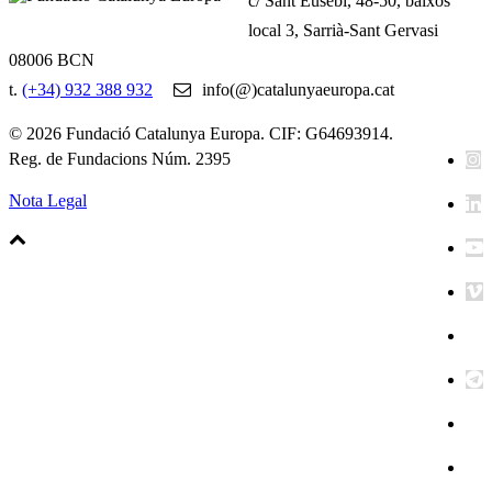
c/ Sant Eusebi, 48-50, baixos
local 3, Sarrià-Sant Gervasi
08006 BCN
t.
(+34) 932 388 932
info(@)catalunyaeuropa.cat
© 2026 Fundació Catalunya Europa. CIF: G64693914.
Reg. de Fundacions Núm. 2395
Nota Legal