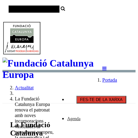
Català
Castellano
English
Portada
Actualitat
La Fundació
FES-TE DE LA XARXA
Catalunya Europa
renova el patronat
amb noves
Agenda
incorporacions
La Fundació
vinculades al
Catalunya
pensament europeu,
la governança i el