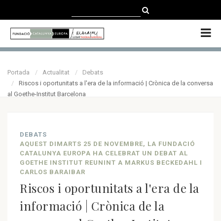
CATALÀ
CASTELLANO
ENGLISH
Portada
Actualitat
Debats
Riscos i oportunitats a l'era de la informació | Crònica de la conversa
al Goethe-Institut Barcelona
DEBATS
AQUEST DIMARTS 25 DE NOVEMBRE, LA FUNDACIÓ
CATALUNYA EUROPA HA CELEBRAT UN DEBAT AL
GOETHE INSTITUT REUNINT A MARKUS BECKEDAHL I
CARLOS BARAIBAR
Riscos i oportunitats a l'era de la
informació | Crònica de la