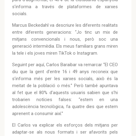
s’informa a través de plataformes de xarxes
socials.
Marcus Beckedahl va descriure les diferents realitats
entre diferents generacions: “Jo tinc un mix de
mitjans convencionals i nous, però soc una
generació intermèdia. Els meus familiars grans miren
la tele i els joves miren TikTok o Instagram.
Seguint per aquí, Carlos Baraibar va remarcar “El CEO
diu que la gent d’entre 16 i 49 anys reconeix que
s’informa més per les xarxes socials, això és la
meitat de la població o més.” Però també apuntava
al fet que el 80% d’aquests usuaris sabien que s’hi
trobarien notícies falses: “estem en una
adolescència tecnològica, fa quatre dies que estem
aprenent a consumir així.”
El Carlos va explicar els esforços dels mitjans per
adaptar-se als nous formats i ser afavorits pels