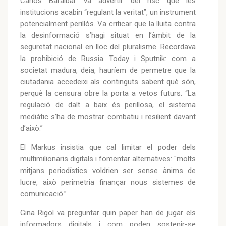
Carlos Baraibar va advertir del risc que les
institucions acabin “regulant la veritat”, un instrument
potencialment perillós. Va criticar que la lluita contra
la desinformació s’hagi situat en l’àmbit de la
seguretat nacional en lloc del pluralisme. Recordava
la prohibició de Russia Today i Sputnik: com a
societat madura, deia, hauríem de permetre que la
ciutadania accedeixi als continguts sabent què són,
perquè la censura obre la porta a vetos futurs. “La
regulació de dalt a baix és perillosa, el sistema
mediàtic s’ha de mostrar combatiu i resilient davant
d’això.”
El Markus insistia que cal limitar el poder dels
multimilionaris digitals i fomentar alternatives: "molts
mitjans periodístics voldrien ser sense ànims de
lucre, això perimetria finançar nous sistemes de
comunicació.”
Gina Rigol va preguntar quin paper han de jugar els
informadors digitals i com poden sostenir-se