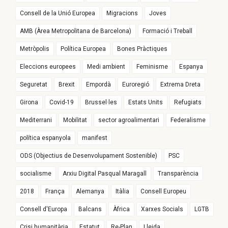
Consell de la Unió Europea
Migracions
Joves
AMB (Àrea Metropolitana de Barcelona)
Formació i Treball
Metròpolis
Política Europea
Bones Pràctiques
Eleccions europees
Medi ambient
Feminisme
Espanya
Seguretat
Brexit
Empordà
Euroregió
Extrema Dreta
Girona
Covid-19
Brussel·les
Estats Units
Refugiats
Mediterrani
Mobilitat
sector agroalimentari
Federalisme
política espanyola
manifest
ODS (Objectius de Desenvolupament Sostenible)
PSC
socialisme
Arxiu Digital Pasqual Maragall
Transparència
2018
França
Alemanya
Itàlia
Consell Europeu
Consell d'Europa
Balcans
Àfrica
Xarxes Socials
LGTB
Crisi humanitària
Estatut
Re-Plan
Lleida