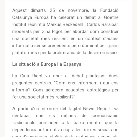
Aquest dimarts 25 de novembre, la Fundació
Catalunya Europa ha celebrat un debat al Goethe
Institut reunint a Markus Beckedahl i Carlos Baraibar,
moderats per Gina Rigol, per abordar com construir
una societat més resilient en un context d’accés
informatiu sense precedents però dominat per grans
plataformes i per la proliferació de la desinformació.
La situació a Europa i a Espanya
La Gina Rigol va obrir el debat plantejant dues
preguntes centrals: “Com ens informem i qui ens
informa? Com adrecem aquestes estratègies per
fer una societat més resilient?”
A partir d’un informe del Digital News Report, va
destacar que els mitjans de comunicació
tradicionals continuen a la baixa mentre que la
dependència informativa cap a les xarxes socials no
para d’augmentar, el 46% de la ciutadania espanyola