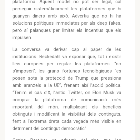
plataforma. Aquest model no pot ser legal, cal
perseguir sistemàticament les plataformes que hi
guanyen diners amb això. Advertia que no hi ha
solucions polítiques immediates per als deep fakes,
però sí palanques per limitar els incentius que els
impulsen.
La conversa va derivar cap al paper de les
institucions. Beckedahl va exposar que, tot i existir
lleis europees per regular les plataformes, “no
s’imposen”: les grans fortunes tecnològiques “es
posen sota la protecció de Trump que pressiona
amb aranzels a la UE”, frenant així l’acció política.
“Tenim el cas d’X, l’antic Twitter, on Elon Musk va
comprar la plataforma de comunicació més
important del món, multiplicant els beneficis
obtinguts i modificant la visibilitat dels continguts,
fent a l’extrema dreta cada vegada més visible en
detriment del contingut democràtic”.