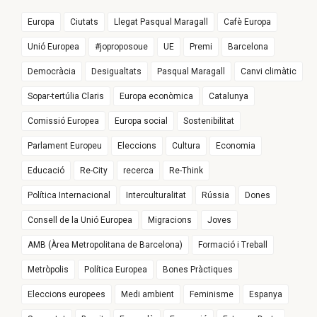
Europa
Ciutats
Llegat Pasqual Maragall
Cafè Europa
Unió Europea
#joproposoue
UE
Premi
Barcelona
Democràcia
Desigualtats
Pasqual Maragall
Canvi climàtic
Sopar-tertúlia Claris
Europa econòmica
Catalunya
Comissió Europea
Europa social
Sostenibilitat
Parlament Europeu
Eleccions
Cultura
Economia
Educació
Re-City
recerca
Re-Think
Política Internacional
Interculturalitat
Rússia
Dones
Consell de la Unió Europea
Migracions
Joves
AMB (Àrea Metropolitana de Barcelona)
Formació i Treball
Metròpolis
Política Europea
Bones Pràctiques
Eleccions europees
Medi ambient
Feminisme
Espanya