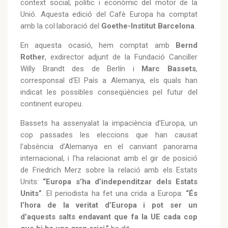
context social, polític i econòmic del motor de la
Unió. Aquesta edició del Cafè Europa ha comptat
amb la col·laboració del
Goethe-Institut Barcelona
.
En aquesta ocasió, hem comptat amb
Bernd
Rother
, exdirector adjunt de la Fundació Canciller
Willy Brandt des de Berlín i
Marc Bassets
,
corresponsal d'El País a Alemanya, els quals han
indicat les possibles conseqüències pel futur del
continent europeu.
Bassets ha assenyalat la impaciència d’Europa, un
cop passades les eleccions que han causat
l'absència d’Alemanya en el canviant panorama
internacional, i l’ha relacionat amb el gir de posició
de Friedrich Merz sobre la relació amb els Estats
Units:
“Europa s’ha d’independitzar dels Estats
Units”
. El periodista ha fet una crida a Europa:
“És
l’hora de la veritat d’Europa i pot ser un
d’aquests salts endavant que fa la UE cada cop