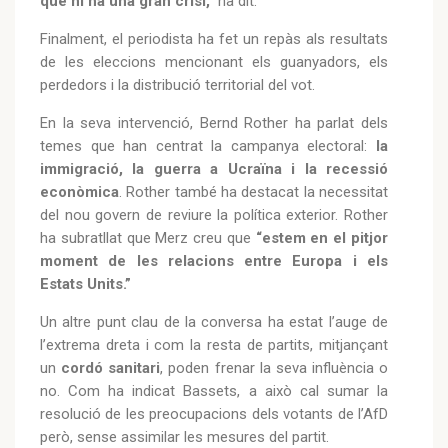
que hi ha una gran crisi,”
ha dit.
Finalment, el periodista ha fet un repàs als resultats
de les eleccions mencionant els guanyadors, els
perdedors i la distribució territorial del vot.
En la seva intervenció, Bernd Rother ha parlat dels
temes que han centrat la campanya electoral:
la
immigració, la guerra a Ucraïna i la recessió
econòmica
. Rother també ha destacat la necessitat
del nou govern de reviure la política exterior. Rother
ha subratllat que Merz creu que
“estem en el pitjor
moment de les relacions entre Europa i els
Estats Units.”
Un altre punt clau de la conversa ha estat l’auge de
l’extrema dreta i com la resta de partits, mitjançant
un
cordó sanitari
, poden frenar la seva influència o
no. Com ha indicat Bassets, a això cal sumar la
resolució de les preocupacions dels votants de l’AfD
però, sense assimilar les mesures del partit.