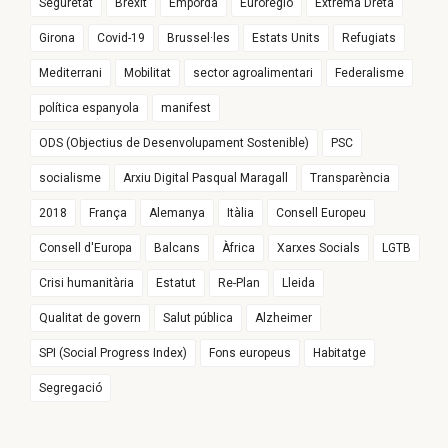
Seguretat
Brexit
Empordà
Euroregió
Extrema Dreta
Girona
Covid-19
Brussel·les
Estats Units
Refugiats
Mediterrani
Mobilitat
sector agroalimentari
Federalisme
política espanyola
manifest
ODS (Objectius de Desenvolupament Sostenible)
PSC
socialisme
Arxiu Digital Pasqual Maragall
Transparència
2018
França
Alemanya
Itàlia
Consell Europeu
Consell d'Europa
Balcans
Àfrica
Xarxes Socials
LGTB
Crisi humanitària
Estatut
Re-Plan
Lleida
Qualitat de govern
Salut pública
Alzheimer
SPI (Social Progress Index)
Fons europeus
Habitatge
Segregació