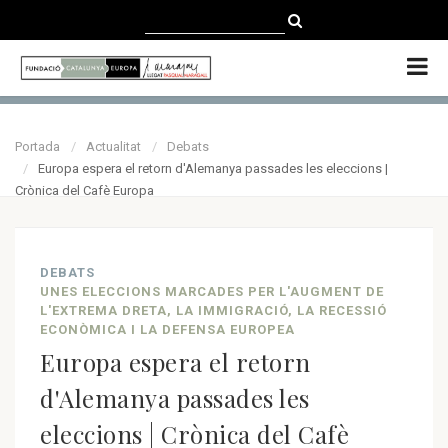
CATALÀ
CASTELLANO
ENGLISH
Portada
Actualitat
Debats
Europa espera el retorn d'Alemanya passades les eleccions |
Crònica del Cafè Europa
DEBATS
UNES ELECCIONS MARCADES PER L'AUGMENT DE
L'EXTREMA DRETA, LA IMMIGRACIÓ, LA RECESSIÓ
ECONÒMICA I LA DEFENSA EUROPEA
Europa espera el retorn
d'Alemanya passades les
eleccions | Crònica del Cafè