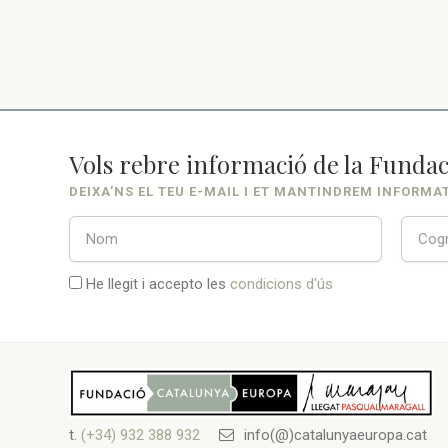
Vols rebre informació de la Fundac
DEIXA’NS EL TEU E-MAIL I ET MANTINDREM INFORMA
He llegit i accepto les
condicions d'ús
t.
(+34) 932 388 932
info(@)catalunyaeuropa.cat