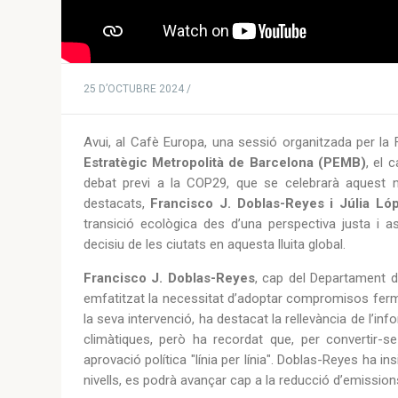
25 D’OCTUBRE 2024 /
Avui, al Cafè Europa, una sessió organitzada per la
Estratègic Metropolità de Barcelona (PEMB)
, el 
debat previ a la COP29, que se celebrarà aquest 
destacats,
Francisco J. Doblas-Reyes i Júlia Ló
transició ecològica des d’una perspectiva justa i as
decisiu de les ciutats en aquesta lluita global.
Francisco J. Doblas-Reyes
, cap del Departament d
emfatitzat la necessitat d’adoptar compromisos ferms
la seva intervenció, ha destacat la rellevància de l’i
climàtiques, però ha recordat que, per convertir-
aprovació política "línia per línia". Doblas-Reyes ha 
nivells, es podrà avançar cap a la reducció d’emission