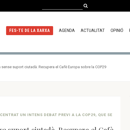
AGENDA
ACTUALITAT
OPINIÓ
FES-TE DE LA XARXA
ca sense suport ciutadà. Recupera el Cafè Europa sobre la COP29
N CENTRAT UN INTENS DEBAT PREVI A LA COP29, QUE SE
nse suport ciutadà. Recupera el Cafè