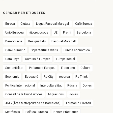
CERCAR PER ETIQUETES
Europa
Ciutats
Llegat Pasqual Maragall
Cafè Europa
Unió Europea
#joproposoue
UE
Premi
Barcelona
Democràcia
Desigualtats
Pasqual Maragall
Canvi climàtic
Sopar-tertúlia Claris
Europa econòmica
Catalunya
Comissió Europea
Europa social
Sostenibilitat
Parlament Europeu
Eleccions
Cultura
Economia
Educació
Re-City
recerca
Re-Think
Política Internacional
Interculturalitat
Rússia
Dones
Consell de la Unió Europea
Migracions
Joves
AMB (Àrea Metropolitana de Barcelona)
Formació i Treball
Metròpolis
Política Europea
Bones Pràctiques