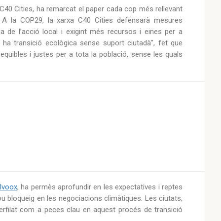
e C40 Cities, ha remarcat el paper cada cop més rellevant
ic. A la COP29, la xarxa C40 Cities defensarà mesures
a de l’acció local i exigint més recursos i eines per a
i ha transició ecològica sense suport ciutadà", fet que
equibles i justes per a tota la població, sense les quals
Ivoox
, ha permès aprofundir en les expectatives i reptes
ou bloqueig en les negociacions climàtiques. Les ciutats,
 perfilat com a peces clau en aquest procés de transició