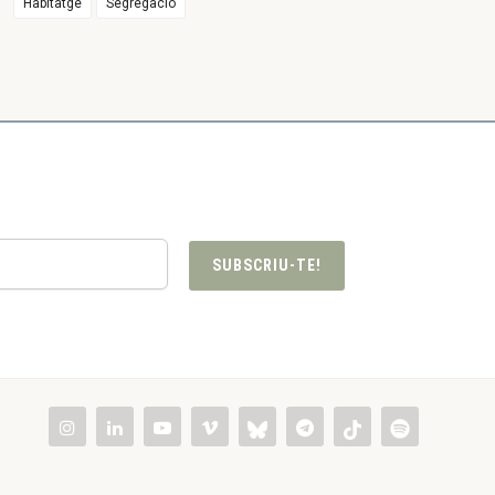
Habitatge
Segregació
SUBSCRIU-TE!