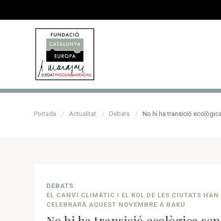
Portada
Actualitat
Debats
No hi ha transició ecològi
DEBATS
EL CANVI CLIMÀTIC I EL ROL DE LES CIUTATS HA
CELEBRARÀ AQUEST NOVEMBRE A BAKÚ
No hi ha transició ecològica se