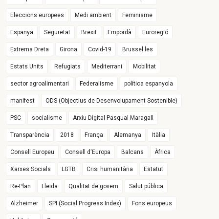
Eleccions europees
Medi ambient
Feminisme
Espanya
Seguretat
Brexit
Empordà
Euroregió
Extrema Dreta
Girona
Covid-19
Brussel·les
Estats Units
Refugiats
Mediterrani
Mobilitat
sector agroalimentari
Federalisme
política espanyola
manifest
ODS (Objectius de Desenvolupament Sostenible)
PSC
socialisme
Arxiu Digital Pasqual Maragall
Transparència
2018
França
Alemanya
Itàlia
Consell Europeu
Consell d'Europa
Balcans
Àfrica
Xarxes Socials
LGTB
Crisi humanitària
Estatut
Re-Plan
Lleida
Qualitat de govern
Salut pública
Alzheimer
SPI (Social Progress Index)
Fons europeus