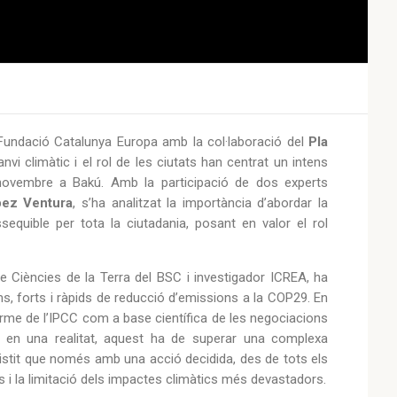
 Fundació Catalunya Europa amb la col·laboració del
Pla
canvi climàtic i el rol de les ciutats han centrat un intens
novembre a Bakú. Amb la participació de dos experts
pez Ventura
, s’ha analitzat la importància d’abordar la
sequible per tota la ciutadania, posant en valor el rol
e Ciències de la Terra del BSC i investigador ICREA, ha
, forts i ràpids de reducció d’emissions a la COP29. En
nforme de l’IPCC com a base científica de les negociacions
se en una realitat, aquest ha de superar una complexa
insistit que només amb una acció decidida, des de tots els
s i la limitació dels impactes climàtics més devastadors.