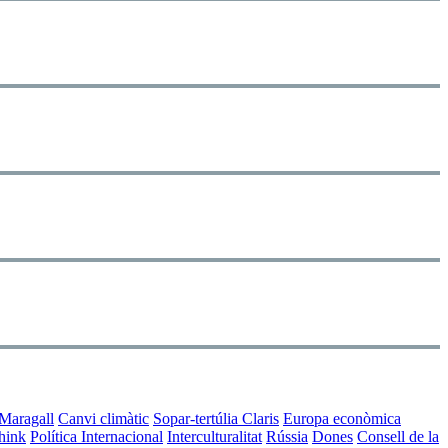
Maragall
Canvi climàtic
Sopar-tertúlia Claris
Europa econòmica
hink
Política Internacional
Interculturalitat
Rússia
Dones
Consell de la