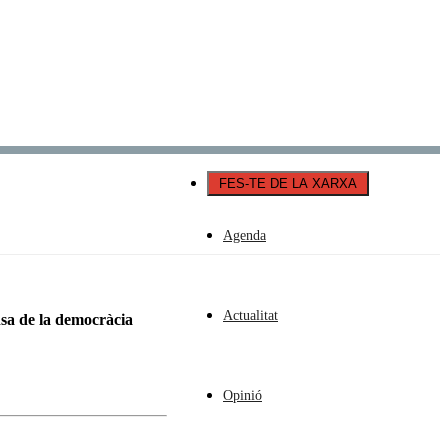
Català
Castellano
English
FES-TE DE LA XARXA
Agenda
Actualitat
nsa de la democràcia
Opinió