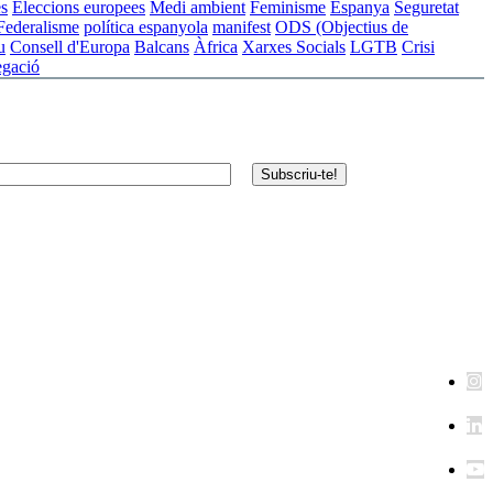
es
Eleccions europees
Medi ambient
Feminisme
Espanya
Seguretat
Federalisme
política espanyola
manifest
ODS (Objectius de
u
Consell d'Europa
Balcans
Àfrica
Xarxes Socials
LGTB
Crisi
egació
Subscriu-te!