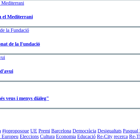
n el Mediterrani
onat de la Fundació
 d'avui
és veus i menys diàleg"
a
#joproposoue
UE
Premi
Barcelona
Democràcia
Desigualtats
Pasqual 
t Europeu
Eleccions
Cultura
Economia
Educació
Re-City
recerca
Re-T