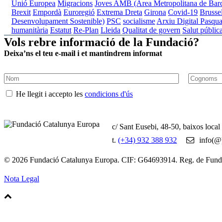
Unió Europea
Migracions
Joves
AMB (Àrea Metropolitana de Barc
Brexit
Empordà
Euroregió
Extrema Dreta
Girona
Covid-19
Brussel
Desenvolupament Sostenible)
PSC
socialisme
Arxiu Digital Pasqua
humanitària
Estatut
Re-Plan
Lleida
Qualitat de govern
Salut públic
Vols rebre informació de la Fundació?
Deixa’ns el teu e-mail i et mantindrem informat
He llegit i accepto les
condicions d'ús
c/ Sant Eusebi, 48-50, baixos loca
t.
(+34) 932 388 932
info(@)
© 2026 Fundació Catalunya Europa. CIF: G64693914. Reg. de Fun
Nota Legal