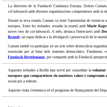
La directora de la Fundació Catalunya Europa, Dolors Camats, h
col·laboració amb diverses organitzacions compromeses amb la d
Durant la seva estada, Camats va tenir l'oportunitat de reunir-se am
europeu. Entre les trobades, ressalta la reunió amb
Marie Kapr
noves vies de col·laboració. A més, destaca l'intercanvi amb
Dor
Brandt
, un espai dedicat a la divulgació i preservació de la memò
Camats també va participar en un acte sobre democràcia organitza
essencials per al futur dels sistemes democràtics. Finalment, v
Fundació Bertelsmann
, per compartir amb la Fundació perspectiv
Aquestes trobades a Berlín han servit per consolidar la
voluntat
europees que comparteixen els mateixos valors i compromís
social per a tothom.
Aquesta visita s'emmarca en el programa de finançament del Depart