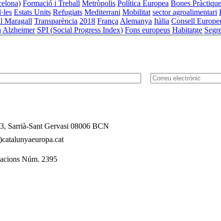
elona)
Formació i Treball
Metròpolis
Política Europea
Bones Pràctiqu
·les
Estats Units
Refugiats
Mediterrani
Mobilitat
sector agroalimentari
l Maragall
Transparència
2018
França
Alemanya
Itàlia
Consell Europe
a
Alzheimer
SPI (Social Progress Index)
Fons europeus
Habitatge
Segr
l 3, Sarrià-Sant Gervasi 08006 BCN
catalunyaeuropa.cat
dacions Núm. 2395