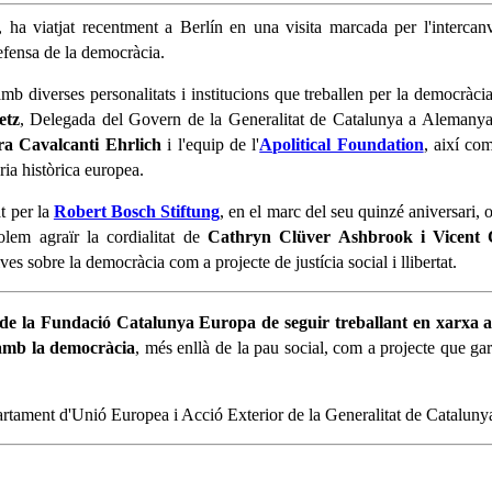
a viatjat recentment a Berlín en una visita marcada per l'intercanvi
efensa de la democràcia.
b diverses personalitats i institucions que treballen per la democràcia i
etz
, Delegada del Govern de la Generalitat de Catalunya a Alemanya,
a Cavalcanti Ehrlich
i l'equip de l'
Apolitical Foundation
, així com
ria històrica europea.
t per la
Robert Bosch Stiftung
, en el marc del seu quinzé aniversari, 
olem agraïr la cordialitat de
Cathryn Clüver Ashbrook i Vicent C
es sobre la democràcia com a projecte de justícia social i llibertat.
 de la Fundació Catalunya Europa de seguir treballant en xarxa a
 amb la democràcia
, més enllà de la pau social, com a projecte que garan
ament d'Unió Europea i Acció Exterior de la Generalitat de Catalunya pe