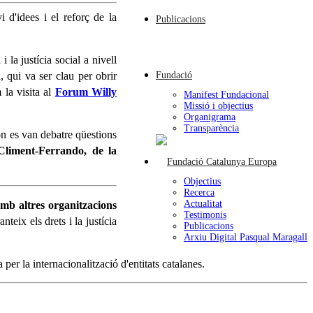
 d'idees i el reforç de la
Publicacions
 la justícia social a nivell
Fundació
 qui va ser clau per obrir
 la visita al
Forum Willy
Manifest Fundacional
Missió i objectius
Organigrama
Transparència
on es van debatre qüestions
liment-Ferrando, de la
Objectius
Recerca
Actualitat
mb altres organitzacions
Testimonis
teix els drets i la justícia
Publicacions
Arxiu Digital Pasqual Maragall
r la internacionalització d'entitats catalanes.