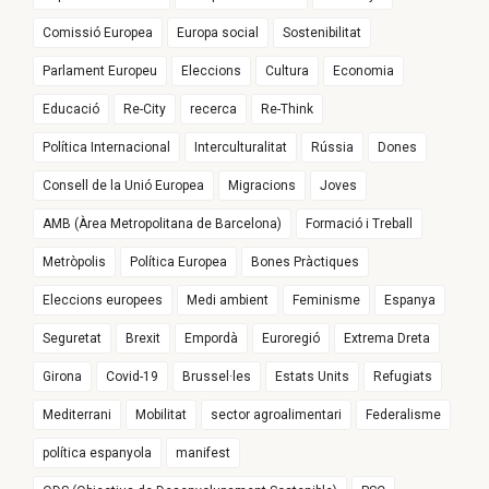
Comissió Europea
Europa social
Sostenibilitat
Parlament Europeu
Eleccions
Cultura
Economia
Educació
Re-City
recerca
Re-Think
Política Internacional
Interculturalitat
Rússia
Dones
Consell de la Unió Europea
Migracions
Joves
AMB (Àrea Metropolitana de Barcelona)
Formació i Treball
Metròpolis
Política Europea
Bones Pràctiques
Eleccions europees
Medi ambient
Feminisme
Espanya
Seguretat
Brexit
Empordà
Euroregió
Extrema Dreta
Girona
Covid-19
Brussel·les
Estats Units
Refugiats
Mediterrani
Mobilitat
sector agroalimentari
Federalisme
política espanyola
manifest