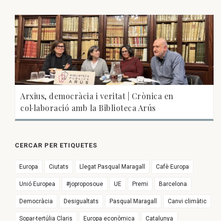
Arxius, democràcia i veritat | Crònica en
col·laboració amb la Biblioteca Arús
CERCAR PER ETIQUETES
Europa
Ciutats
Llegat Pasqual Maragall
Cafè Europa
Unió Europea
#joproposoue
UE
Premi
Barcelona
Democràcia
Desigualtats
Pasqual Maragall
Canvi climàtic
Sopar-tertúlia Claris
Europa econòmica
Catalunya