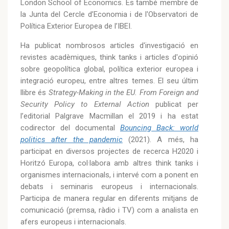
London School of Economics. És també membre de
la Junta del Cercle d’Economia i de l'Observatori de
Política Exterior Europea de l’IBEI.
Ha publicat nombrosos articles d'investigació en
revistes acadèmiques, think tanks i articles d'opinió
sobre geopolítica global, política exterior europea i
integració europeu, entre altres temes. El seu últim
llibre és
Strategy-Making in the EU. From Foreign and
Security Policy to External Action
publicat per
l’editorial Palgrave Macmillan el 2019 i ha estat
codirector del documental
Bouncing Back: world
politics after the pandemic
(2021). A més, ha
participat en diversos projectes de recerca H2020 i
Horitzó Europa, col·labora amb altres think tanks i
organismes internacionals, i intervé com a ponent en
debats i seminaris europeus i internacionals.
Participa de manera regular en diferents mitjans de
comunicació (premsa, ràdio i TV) com a analista en
afers europeus i internacionals.