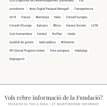
ODS (Objectius de Desenvolupament Sostenible)
PSC
socialisme
Arxiu Digital Pasqual Maragall
Transparència
2018
França
Alemanya
Itàlia
Consell Europeu
Consell d'Europa
Balcans
Àfrica
Xarxes Socials
LGTB
Crisi humanitària
Estatut
Re-Plan
Lleida
Qualitat de govern
Salut pública
Alzheimer
SPI (Social Progress Index)
Fons europeus
Habitatge
Segregació
Vols rebre informació de la Fundació?
DEIXA’NS EL TEU E-MAIL I ET MANTINDREM INFORMAT