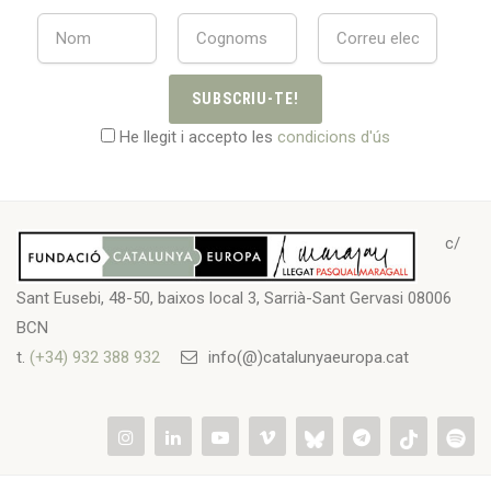
SUBSCRIU-TE!
He llegit i accepto les
condicions d'ús
c/
Sant Eusebi, 48-50, baixos local 3, Sarrià-Sant Gervasi 08006
BCN
t.
(+34) 932 388 932
info(@)catalunyaeuropa.cat