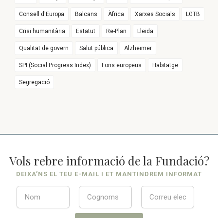
Consell d'Europa
Balcans
Àfrica
Xarxes Socials
LGTB
Crisi humanitària
Estatut
Re-Plan
Lleida
Qualitat de govern
Salut pública
Alzheimer
SPI (Social Progress Index)
Fons europeus
Habitatge
Segregació
Vols rebre informació de la Fundació?
DEIXA’NS EL TEU E-MAIL I ET MANTINDREM INFORMAT