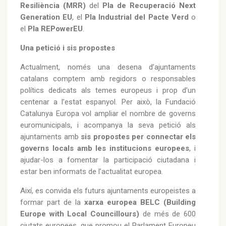
Resiliència (MRR)
del
Pla de Recuperació Next
Generation EU
, el
Pla Industrial del Pacte Verd
o
el
Pla REPowerEU
.
Una petició i sis propostes
Actualment, només una desena d’ajuntaments
catalans comptem amb regidors o responsables
polítics dedicats als temes europeus i prop d’un
centenar a l’estat espanyol. Per això, la Fundació
Catalunya Europa vol ampliar el nombre de governs
euromunicipals, i acompanya la seva petició als
ajuntaments amb
sis
propostes per connectar els
governs locals amb les institucions europees
, i
ajudar-los a fomentar la participació ciutadana i
estar ben informats de l’actualitat europea.
Així, es convida els futurs ajuntaments europeistes a
formar part de la
xarxa europea BELC (Building
Europe with Local Councillours)
de més de 600
ciutats europees, que promou el Parlament Europeu