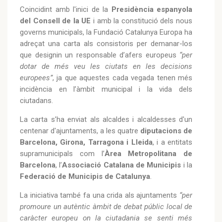
Coincidint amb l'inici de la
Presidència espanyola
del Consell de la UE
i amb la constitució dels nous
governs municipals, la Fundació Catalunya Europa ha
adreçat una carta als consistoris per demanar-los
que designin un responsable d’afers europeus
“per
dotar de més veu les ciutats en les decisions
europees”
, ja que aquestes cada vegada tenen més
incidència en l’àmbit municipal i la vida dels
ciutadans.
La carta s’ha enviat als alcaldes i alcaldesses d'un
centenar d'ajuntaments, a les quatre
diputacions de
Barcelona, Girona, Tarragona i Lleida
, i a entitats
supramunicipals com l’
Àrea Metropolitana de
Barcelona
, l’
Associació Catalana de Municipis
i la
Federació de Municipis de Catalunya
.
La iniciativa també fa una crida als ajuntaments
“
per
promoure un autèntic àmbit de debat públic local de
caràcter europeu on la ciutadania se senti més