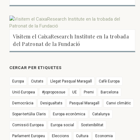
Visitem el CaixaResearch Institute en la trobada
del Patronat de la Fundació
CERCAR PER ETIQUETES
Europa
Ciutats
Llegat Pasqual Maragall
Cafè Europa
Unió Europea
#joproposoue
UE
Premi
Barcelona
Democràcia
Desigualtats
Pasqual Maragall
Canvi climàtic
Sopar-tertúlia Claris
Europa econòmica
Catalunya
Comissió Europea
Europa social
Sostenibilitat
Parlament Europeu
Eleccions
Cultura
Economia