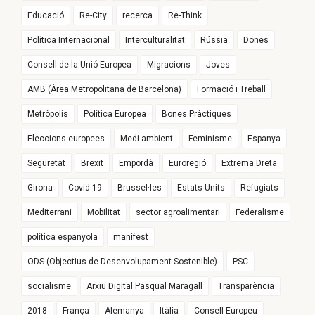
Educació
Re-City
recerca
Re-Think
Política Internacional
Interculturalitat
Rússia
Dones
Consell de la Unió Europea
Migracions
Joves
AMB (Àrea Metropolitana de Barcelona)
Formació i Treball
Metròpolis
Política Europea
Bones Pràctiques
Eleccions europees
Medi ambient
Feminisme
Espanya
Seguretat
Brexit
Empordà
Euroregió
Extrema Dreta
Girona
Covid-19
Brussel·les
Estats Units
Refugiats
Mediterrani
Mobilitat
sector agroalimentari
Federalisme
política espanyola
manifest
ODS (Objectius de Desenvolupament Sostenible)
PSC
socialisme
Arxiu Digital Pasqual Maragall
Transparència
2018
França
Alemanya
Itàlia
Consell Europeu