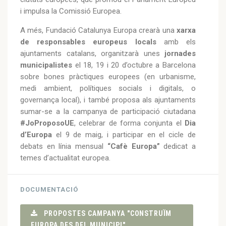
i impulsa la Comissió Europea.
A més, Fundació Catalunya Europa crearà una
xarxa
de responsables europeus locals
amb els
ajuntaments catalans, organitzarà unes
jornades
municipalistes
el 18, 19 i 20 d’octubre a Barcelona
sobre bones pràctiques europees (en urbanisme,
medi ambient, polítiques socials i digitals, o
governança local), i també proposa als ajuntaments
sumar-se a la campanya de participació ciutadana
#JoProposoUE
, celebrar de forma conjunta el
Dia
d’Europa
el 9 de maig, i participar en el cicle de
debats en línia mensual
“Cafè Europa”
dedicat a
temes d’actualitat europea.
DOCUMENTACIÓ
PROPOSTES CAMPANYA "CONSTRUÏM
EUROPA DES DEL MUNICIPI"