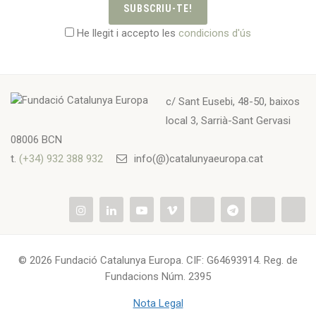
SUBSCRIU-TE!
He llegit i accepto les
condicions d'ús
c/ Sant Eusebi, 48-50, baixos
local 3, Sarrià-Sant Gervasi
08006 BCN
t.
(+34) 932 388 932
info(@)catalunyaeuropa.cat
© 2026 Fundació Catalunya Europa. CIF: G64693914. Reg. de
Fundacions Núm. 2395
Nota Legal