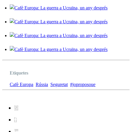
Etiquetes
Cafè Europa
Rússia
Seguretat
#joproposoue