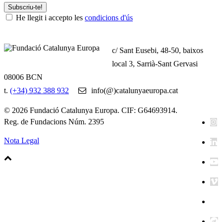
Subscriu-te!
He llegit i accepto les
condicions d'ús
c/ Sant Eusebi, 48-50, baixos
local 3, Sarrià-Sant Gervasi
08006 BCN
t.
(+34) 932 388 932
info(@)catalunyaeuropa.cat
© 2026 Fundació Catalunya Europa. CIF: G64693914.
Reg. de Fundacions Núm. 2395
Nota Legal