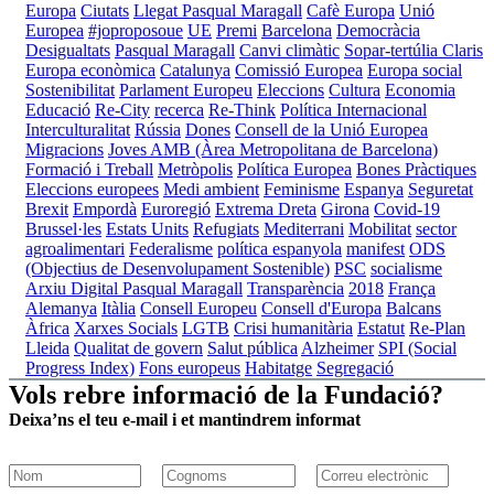
Europa
Ciutats
Llegat Pasqual Maragall
Cafè Europa
Unió
Europea
#joproposoue
UE
Premi
Barcelona
Democràcia
Desigualtats
Pasqual Maragall
Canvi climàtic
Sopar-tertúlia Claris
Europa econòmica
Catalunya
Comissió Europea
Europa social
Sostenibilitat
Parlament Europeu
Eleccions
Cultura
Economia
Educació
Re-City
recerca
Re-Think
Política Internacional
Interculturalitat
Rússia
Dones
Consell de la Unió Europea
Migracions
Joves
AMB (Àrea Metropolitana de Barcelona)
Formació i Treball
Metròpolis
Política Europea
Bones Pràctiques
Eleccions europees
Medi ambient
Feminisme
Espanya
Seguretat
Brexit
Empordà
Euroregió
Extrema Dreta
Girona
Covid-19
Brussel·les
Estats Units
Refugiats
Mediterrani
Mobilitat
sector
agroalimentari
Federalisme
política espanyola
manifest
ODS
(Objectius de Desenvolupament Sostenible)
PSC
socialisme
Arxiu Digital Pasqual Maragall
Transparència
2018
França
Alemanya
Itàlia
Consell Europeu
Consell d'Europa
Balcans
Àfrica
Xarxes Socials
LGTB
Crisi humanitària
Estatut
Re-Plan
Lleida
Qualitat de govern
Salut pública
Alzheimer
SPI (Social
Progress Index)
Fons europeus
Habitatge
Segregació
Vols rebre informació de la Fundació?
Deixa’ns el teu e-mail i et mantindrem informat