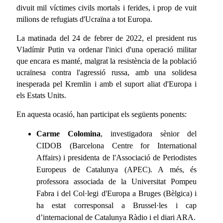
divuit mil víctimes civils mortals i ferides, i prop de vuit
milions de refugiats d'Ucraïna a tot Europa.
La matinada del 24 de febrer de 2022, el president rus
Vladímir Putin va ordenar l'inici d'una operació militar
que encara es manté, malgrat la resistència de la població
ucraïnesa contra l'agressió russa, amb una solidesa
inesperada pel Kremlin i amb el suport aliat d'Europa i
els Estats Units.
En aquesta ocasió, han participat els següents ponents:
Carme Colomina
, investigadora sènior del
CIDOB (Barcelona Centre for International
Affairs) i presidenta de l'Associació de Periodistes
Europeus de Catalunya (APEC). A més, és
professora associada de la Universitat Pompeu
Fabra i del Col·legi d'Europa a Bruges (Bèlgica) i
ha estat corresponsal a Brussel·les i cap
d’internacional de Catalunya Ràdio i el diari ARA.