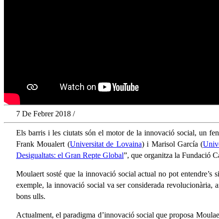
7 De Febrer 2018 /
Els barris i les ciutats són el motor de la innovació social, un 
Frank Moualert (
Universitat de Lovaina
) i Marisol García (
Univ
Desigualtats: el Gran Repte Global
”, que organitza la Fundació 
Moulaert sosté que la innovació social actual no pot entendre’s s
exemple, la innovació social va ser considerada revolucionària,
bons ulls.
Actualment, el paradigma d’innovació social que proposa Moulaert 