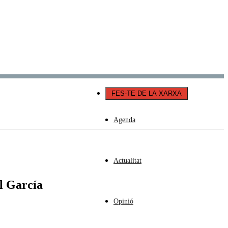
Català
Castellano
English
FES-TE DE LA XARXA
Agenda
Actualitat
ol García
Opinió