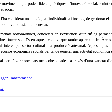
 de moviments que poden liderar pràctiques d’innovació social, tenint
el social.
i l’ha considerat una ideologia “individualista i incapaç de gestionar el
bon nivell d’estat del benestar.
nats bottom-linked, concretats en l’existència d’un diàleg permanent
’altres interessos. És en aquest context que també apareixen les Àre
interès pel sector cultural i la producció artesanal. Aquest tipus d’
recursos econòmics i socials per tal de generar una activitat econòmica s
ocal per afavorir societats més cohesionades a través d’una varietat d
.
rigger Transformation
"
uí.