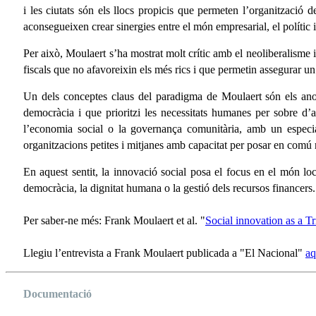
i les ciutats són els llocs propicis que permeten l’organització
aconsegueixen crear sinergies entre el món empresarial, el polític i 
Per això, Moulaert s’ha mostrat molt crític amb el neoliberalisme 
fiscals que no afavoreixin els més rics i que permetin assegurar un 
Un dels conceptes claus del paradigma de Moulaert són els anome
democràcia i que prioritzi les necessitats humanes per sobre d
l’economia social o la governança comunitària, amb un especial 
organitzacions petites i mitjanes amb capacitat per posar en comú 
En aquest sentit, la innovació social posa el focus en el món l
democràcia, la dignitat humana o la gestió dels recursos financers
Per saber-ne més: Frank Moulaert et al. "
Social innovation as a T
Llegiu l’entrevista a Frank Moulaert publicada a "El Nacional"
aq
Documentació