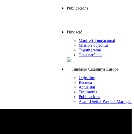
Publicacions
Fundació
Manifest Fundacional
Missió i objectius
Organigrama
Transparència
Objectius
Recerca
Actualitat
Testimonis
Publicacions
Arxiu Digital Pasqual Maragall