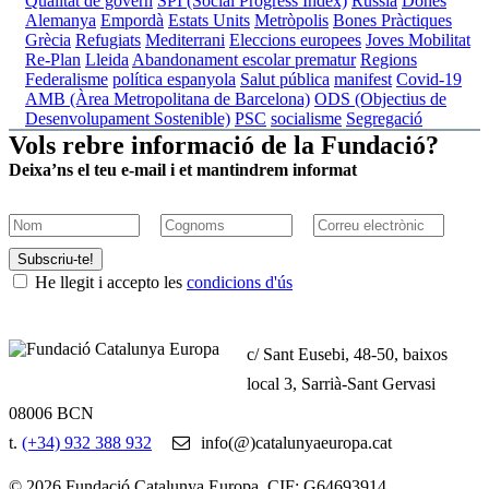
Qualitat de govern
SPI (Social Progress Index)
Rússia
Dones
Alemanya
Empordà
Estats Units
Metròpolis
Bones Pràctiques
Grècia
Refugiats
Mediterrani
Eleccions europees
Joves
Mobilitat
Re-Plan
Lleida
Abandonament escolar prematur
Regions
Federalisme
política espanyola
Salut pública
manifest
Covid-19
AMB (Àrea Metropolitana de Barcelona)
ODS (Objectius de
Desenvolupament Sostenible)
PSC
socialisme
Segregació
Vols rebre informació de la Fundació?
Deixa’ns el teu e-mail i et mantindrem informat
Subscriu-te!
He llegit i accepto les
condicions d'ús
c/ Sant Eusebi, 48-50, baixos
local 3, Sarrià-Sant Gervasi
08006 BCN
t.
(+34) 932 388 932
info(@)catalunyaeuropa.cat
© 2026 Fundació Catalunya Europa. CIF: G64693914.