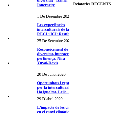
diversitat - Daniel
Relatories RECENTS
Innerarity
1 De Desembre 2020
Les experiències
interculturals de la
RECI i ICI: Resultats i
impactes -...
25 De Setembre 2020
Reconeixement de la
diversitat, interacció i
pertinença. Nira
Yuval-Davis
20 De Juliol 2020
Oportunitats i reptes
per la interculturalitat
i la igualtat. Leila...
29 D’abril 2020
L'impacte de les ciutats
en el canvi climàtic: