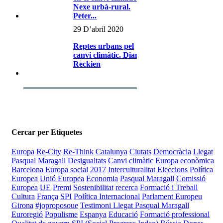
Nexe urbà-rural.
Peter...
29 D’abril 2020
Reptes urbans pel
canvi climàtic. Diana
Reckien
Cercar per Etiquetes
Europa
Re-City
Re-Think
Catalunya
Ciutats
Democràcia
Llegat
Pasqual Maragall
Desigualtats
Canvi climàtic
Europa econòmica
Barcelona
Europa social
2017
Interculturalitat
Eleccions
Política
Europea
Unió Europea
Economia
Pasqual Maragall
Comissió
Europea
UE
Premi
Sostenibilitat
recerca
Formació i Treball
Cultura
França
SPI
Política Internacional
Parlament Europeu
Girona
#joproposoue
Testimoni Llegat Pasqual Maragall
Euroregió
Populisme
Espanya
Educació
Formació professional