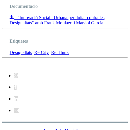
Documentació
"Innovació Social i Urbana per lluitar contra les
Desigualtats" amb Frank Moulaert i Marsiol García
Etiquetes
Desigualtats
Re-City
Re-Think
1 De Desembre 2020
La ciutat i
l'experiència de la