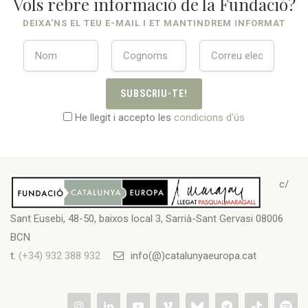
Vols rebre informació de la Fundació?
DEIXA’NS EL TEU E-MAIL I ET MANTINDREM INFORMAT
SUBSCRIU-TE!
He llegit i accepto les
condicions d'ús
c/
Sant Eusebi, 48-50, baixos local 3, Sarrià-Sant Gervasi 08006
BCN
t.
(+34) 932 388 932
info(@)catalunyaeuropa.cat