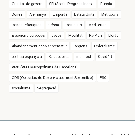
Qualitat de govern
SPI (Social Progress Index)
Rússia
Dones
Alemanya
Empordà
Estats Units
Metròpolis
Bones Pràctiques
Grècia
Refugiats
Mediterrani
Eleccions europees
Joves
Mobilitat
Re-Plan
Lleida
Abandonament escolar prematur
Regions
Federalisme
política espanyola
Salut pública
manifest
Covid-19
AMB (Àrea Metropolitana de Barcelona)
ODS (Objectius de Desenvolupament Sostenible)
PSC
socialisme
Segregació