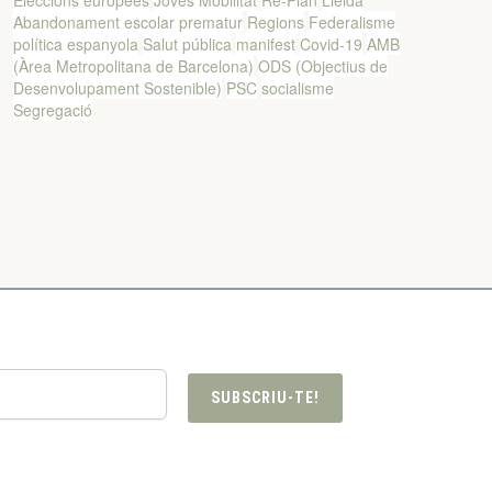
Eleccions europees
Joves
Mobilitat
Re-Plan
Lleida
Abandonament escolar prematur
Regions
Federalisme
política espanyola
Salut pública
manifest
Covid-19
AMB
(Àrea Metropolitana de Barcelona)
ODS (Objectius de
Desenvolupament Sostenible)
PSC
socialisme
Segregació
SUBSCRIU-TE!