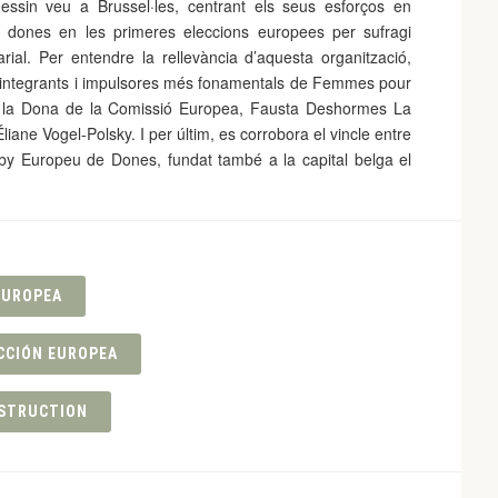
uessin veu a Brussel·les, centrant els seus esforços en
s dones en les primeres eleccions europees per sufragi
arial. Per entendre la rellevància d’aquesta organització,
es integrants i impulsores més fonamentals de Femmes pour
ó a la Dona de la Comissió Europea, Fausta Deshormes La
liane Vogel-Polsky. I per últim, es corrobora el vincle entre
bby Europeu de Dones, fundat també a la capital belga el
EUROPEA
CCIÓN EUROPEA
STRUCTION