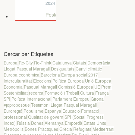
State in
2024
Europe
Postals
Cercar per Etiquetes
Europa
Re-City
Re-Think
Catalunya
Ciutats
Democràcia
Llegat Pasqual Maragall
Desigualtats
Canvi climàtic
Europa econòmica
Barcelona
Europa social
2017
Interculturalitat
Eleccions
Política Europea
Unió Europea
Economia
Pasqual Maragall
Comissió Europea
UE
Premi
Sostenibilitat
recerca
Formació i Treball
Cultura
França
SPI
Política Internacional
Parlament Europeu
Girona
#joproposoue
Testimoni Llegat Pasqual Maragall
Euroregió
Populisme
Espanya
Educació
Formació
professional
Qualitat de govern
SPI (Social Progress
Index)
Rússia
Dones
Alemanya
Empordà
Estats Units
Metròpolis
Bones Pràctiques
Grècia
Refugiats
Mediterrani