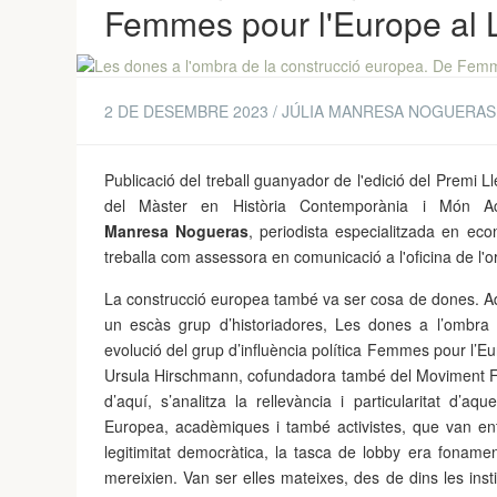
Femmes pour l'Europe al
2 DE DESEMBRE 2023 / JÚLIA MANRESA NOGUERAS
Publicació del treball guanyador de l'edició del Premi L
del Màster en Història Contemporània i Món Ac
Manresa Nogueras
, periodista especialitzada en ec
treballa com assessora en comunicació a l'oficina de l'
La construcció europea també va ser cosa de dones. Aque
un escàs grup d’historiadores, Les dones a l’ombra d
evolució del grup d’influència política Femmes pour l’Euro
Ursula Hirschmann, cofundadora també del Moviment Fed
d’aquí, s’analitza la rellevància i particularitat d’a
Europea, acadèmiques i també activistes, que van e
legitimitat democràtica, la tasca de lobby era foname
mereixien. Van ser elles mateixes, des de dins les insti