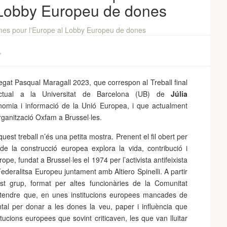
 Lobby Europeu de dones
,
legat Pasqual Maragall 2023, que correspon al Treball final
tual
a la Universitat de Barcelona (UB) de
Júlia
onomia i informació de la Unió Europea, i que actualment
organització Oxfam a Brussel·les.
st treball n’és una petita mostra. Prenent el fil obert per
e la construcció europea explora la vida, contribució i
pe, fundat a Brussel·les el 1974 per l’activista antifeixista
eralitsa Europeu juntament amb Altiero Spinelli. A partir
quest grup, format per altes funcionàries de la Comunitat
ntendre que, en unes institucions europees mancades de
ntal per donar a les dones la veu, paper i influència que
tucions europees que sovint criticaven, les que van lluitar