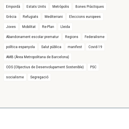
Empordà
Estats Units
Metròpolis
Bones Pràctiques
Grècia
Refugiats
Mediterrani
Eleccions europees
Joves
Mobilitat
Re-Plan
Lleida
Abandonament escolar prematur
Regions
Federalisme
política espanyola
Salut pública
manifest
Covid-19
AMB (Àrea Metropolitana de Barcelona)
ODS (Objectius de Desenvolupament Sostenible)
PSC
socialisme
Segregació