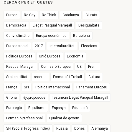
CERCAR PER ETIQUETES
Europa
Re-City
Re-Think
Catalunya
Ciutats
Democràcia
Llegat Pasqual Maragall
Desigualtats
Canvi climàtic
Europa econòmica
Barcelona
Europa social
2017
Interculturalitat
Eleccions
Política Europea
Unió Europea
Economia
Pasqual Maragall
Comissió Europea
UE
Premi
Sostenibilitat
recerca
Formació i Treball
Cultura
França
SPI
Política Internacional
Parlament Europeu
Girona
#joproposoue
Testimoni Llegat Pasqual Maragall
Euroregió
Populisme
Espanya
Educació
Formació professional
Qualitat de govern
SPI (Social Progress Index)
Rússia
Dones
Alemanya