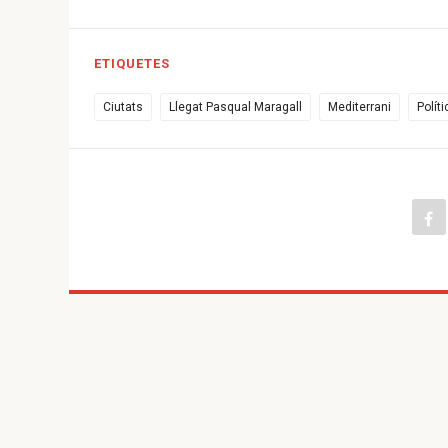
ETIQUETES
Ciutats
Llegat Pasqual Maragall
Mediterrani
Polít