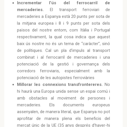
Incrementar l’ús del ferrocarril de
mercaderies.
El transport ferroviari de
mercaderies a Espanya està 20 punts per sota de
la mitjana europea i 8 i 9 punts per sota dels
països del nostre entorn, com Itàlia i Portugal
respectivament, la qual cosa indica que aquest
baix ús nostre no és un tema de “caràcter”, sinó
de polítiques. Cal un pla d’impuls al transport
combinat i al ferrocarril de mercaderies i una
potenciació de la gestió i governança dels
corredors ferroviaris, especialment amb la
potenciació de les autopistes ferroviàries
Millorar les connexions transfrontereres.
No
hi haurà una Europa unida sense un espai comú i
amb obstacles al moviment de persones i
mercaderies. Els documents europeus
assenyalen, de manera literal, que Espanya no pot
aprofitar de manera plena els beneficis del
mercat únic de la UE (35 anys després d’haver-hi