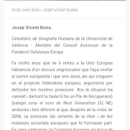
25 DE JUNY 2020 / JOSEP VICENT BOIRA
Josep Vicent Boira.
Catedràtic de Geografia Humana de la Universitat de
València - Membre del Consell Assessor de la
Fundació Catalunya Europa
Fa molts anys que se li retreu a la Unió Europea
l’absència d’un discurs engrescador que faça revifar
el somni europeista i que ens done, als qui creguem
en el projecte federalista europeu, arguments per
defendre les nostres posicions. Ara la situació ha
canviat i damunt la taula hi ha un Pla de Recuperació
(batejat sota el nom de
Next Generation EU
, NE)
ambiciós i ben diferent al que, després de la crisis de
2008, va somoure els ciments de la Unió i de les
mateixes societats europees que hi formaven part.
Fa unes setmanes, la Comissió Europea, en boca de