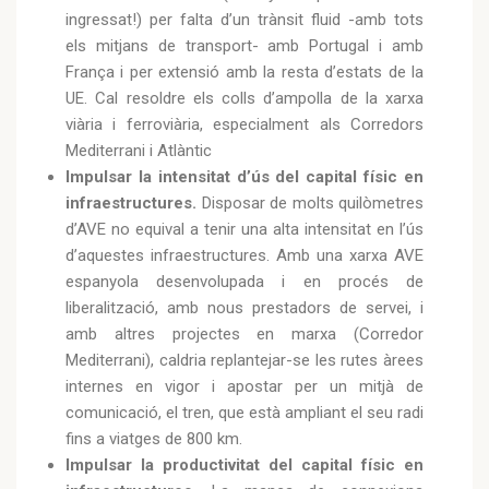
ingressat!) per falta d’un trànsit fluid -amb tots
els mitjans de transport- amb Portugal i amb
França i per extensió amb la resta d’estats de la
UE. Cal resoldre els colls d’ampolla de la xarxa
viària i ferroviària, especialment als Corredors
Mediterrani i Atlàntic
Impulsar la intensitat d’ús del capital físic en
infraestructures.
Disposar de molts quilòmetres
d’AVE no equival a tenir una alta intensitat en l’ús
d’aquestes infraestructures. Amb una xarxa AVE
espanyola desenvolupada i en procés de
liberalització, amb nous prestadors de servei, i
amb altres projectes en marxa (Corredor
Mediterrani), caldria replantejar-se les rutes àrees
internes en vigor i apostar per un mitjà de
comunicació, el tren, que està ampliant el seu radi
fins a viatges de 800 km.
Impulsar la productivitat del capital físic en