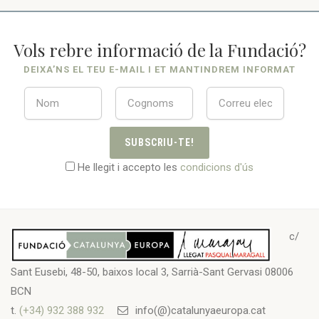
Vols rebre informació de la Fundació?
DEIXA’NS EL TEU E-MAIL I ET MANTINDREM INFORMAT
SUBSCRIU-TE!
He llegit i accepto les
condicions d'ús
c/
Sant Eusebi, 48-50, baixos local 3, Sarrià-Sant Gervasi 08006
BCN
t.
(+34) 932 388 932
info(@)catalunyaeuropa.cat