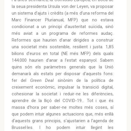
la seua presidenta Ursula von der Leyen, va proposar
un sistema d’ajuts i crèdits (a més d’una reforma del
Marc Financer Plurianual, MFP) que no estava
condicionat a un principi d’austeritat suïcida, sinó
més aviat a un programa de reformes audaç.
Reformes que haurien d’anar dirigides a construir
una societat més sostenible, resilient i justa. 1,85
bilions d’euros en total (NE més MFP) dels quals
144.000 haurien d’anar a l’estat espanyol. Sabem
quins són els paràmetres generals que la Unió
demanarà als estats per disposar d’aquests fons:
fer del
Green Deal
sinònim de la política de
creixement econòmic, impulsar la transició digital,
cohesionar la societat i reduir-ne les diferències,
aprendre de la lliçó del COVID-19... Tot i que és
massa d’hora per saber-ne moltes més coses, sí
que podem intuir algunes actuacions que, més enllà
d’aquests grans principis, s’ajustarien a l’agenda de
Brussel·les. I ho podem intuir llegint les