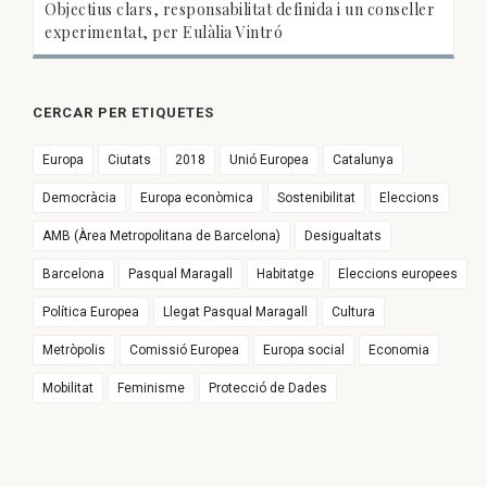
Objectius clars, responsabilitat definida i un conseller
experimentat, per Eulàlia Vintró
CERCAR PER ETIQUETES
Europa
Ciutats
2018
Unió Europea
Catalunya
Democràcia
Europa econòmica
Sostenibilitat
Eleccions
AMB (Àrea Metropolitana de Barcelona)
Desigualtats
Barcelona
Pasqual Maragall
Habitatge
Eleccions europees
Política Europea
Llegat Pasqual Maragall
Cultura
Metròpolis
Comissió Europea
Europa social
Economia
Mobilitat
Feminisme
Protecció de Dades