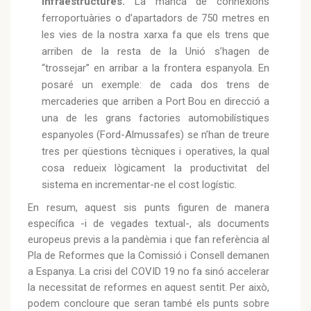
infraestructures.
La manca de connexions
ferroportuàries o d’apartadors de 750 metres en
les vies de la nostra xarxa fa que els trens que
arriben de la resta de la Unió s’hagen de
“trossejar” en arribar a la frontera espanyola. En
posaré un exemple: de cada dos trens de
mercaderies que arriben a Port Bou en direcció a
una de les grans factories automobilístiques
espanyoles (Ford-Almussafes) se n’han de treure
tres per qüestions tècniques i operatives, la qual
cosa redueix lògicament la productivitat del
sistema en incrementar-ne el cost logístic.
En resum, aquest sis punts figuren de manera
específica -i de vegades textual-, als documents
europeus previs a la pandèmia i que fan referència al
Pla de Reformes que la Comissió i Consell demanen
a Espanya. La crisi del COVID 19 no fa sinó accelerar
la necessitat de reformes en aquest sentit. Per això,
podem concloure que seran també els punts sobre