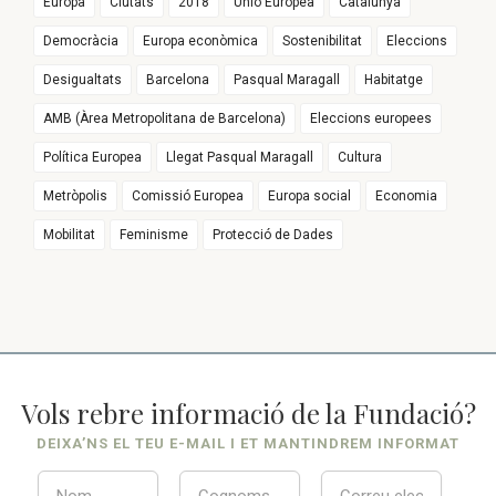
Europa
Ciutats
2018
Unió Europea
Catalunya
Democràcia
Europa econòmica
Sostenibilitat
Eleccions
Desigualtats
Barcelona
Pasqual Maragall
Habitatge
AMB (Àrea Metropolitana de Barcelona)
Eleccions europees
Política Europea
Llegat Pasqual Maragall
Cultura
Metròpolis
Comissió Europea
Europa social
Economia
Mobilitat
Feminisme
Protecció de Dades
Vols rebre informació de la Fundació?
DEIXA’NS EL TEU E-MAIL I ET MANTINDREM INFORMAT