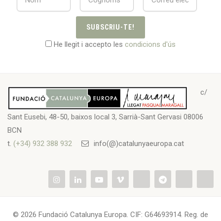
SUBSCRIU-TE!
He llegit i accepto les
condicions d'ús
c/
Sant Eusebi, 48-50, baixos local 3, Sarrià-Sant Gervasi 08006
BCN
t.
(+34) 932 388 932
info(@)catalunyaeuropa.cat
© 2026 Fundació Catalunya Europa. CIF: G64693914. Reg. de