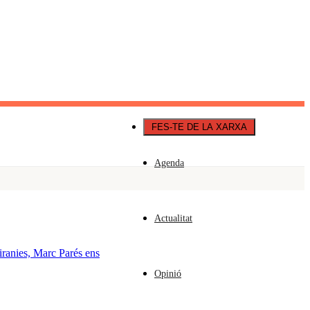
Català
Castellano
English
FES-TE DE LA XARXA
Agenda
Actualitat
iranies, Marc Parés ens
Opinió