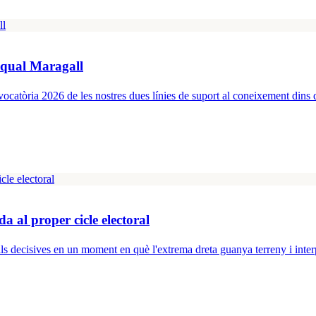
squal Maragall
catòria 2026 de les nostres dues línies de suport al coneixement dins
 al proper cicle electoral
s decisives en un moment en què l'extrema dreta guanya terreny i interpe