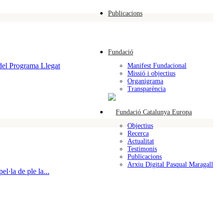
Publicacions
Fundació
 del Programa Llegat
Manifest Fundacional
Missió i objectius
Organigrama
Transparència
Objectius
Recerca
Actualitat
Testimonis
Publicacions
Arxiu Digital Pasqual Maragall
l·la de ple la...