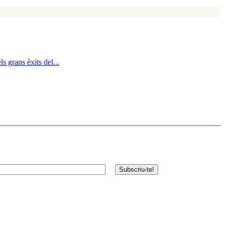
 grans èxits del...
Subscriu-te!