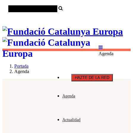
Català
Castellano
English
Agenda
Portada
Agenda
HAZTE DE LA RED
Agenda
Actualidad