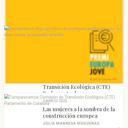
8 MAYO 2025
8 MAYO 2025
6 MAYO 2025
El polèmic sistema de vetos
El resurgimiento de la
Comparaison et proposition
de la UE. Com el solucionem?
ultraderecha en Europa
de politiques publiques pour
la lutte contre la...
30 ABRIL 2025
Comparecencia Comisión de
Transición Ecológica (CTE)
Parlamento de...
5 MARZO 2025
Las mujeres a la sombra de la
construcción europea
JÚLIA MANRESA NOGUERAS