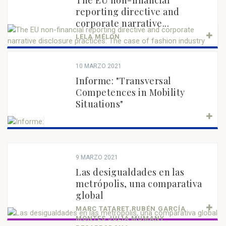
The EU non-financial
reporting directive and
corporate narrative...
LELA MÉLON
10 MARZO 2021
Informe: "Transversal
Competences in Mobility
Situations"
9 MARZO 2021
Las desigualdades en las
metrópolis, una comparativa
global
MARC TATARET RUBÉN GARCÍA
MONTES JÚLIA MUMANY