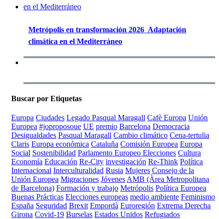
Metrópolis en transformación 2026  Adaptación
climática en el Mediterráneo
Buscar por Etiquetas
Europa
Ciudades
Legado Pasqual Maragall
Cafè Europa
Unión
Europea
#joproposoue
UE
premio
Barcelona
Democracia
Desigualdades
Pasqual Maragall
Cambio climático
Cena-tertulia
Claris
Europa económica
Cataluña
Comisión Europea
Europa
Social
Sostenibilidad
Parlamento Europeo
Elecciones
Cultura
Economía
Educación
Re-City
investigación
Re-Think
Política
Internacional
Interculturalidad
Rusia
Mujeres
Consejo de la
Unión Europea
Migraciones
Jóvenes
AMB (Àrea Metropolitana
de Barcelona)
Formación y trabajo
Metrópolis
Política Europea
Buenas Prácticas
Elecciones europeas
medio ambiente
Feminismo
España
Seguridad
Brexit
Empordà
Euroregión
Extrema Derecha
Girona
Covid-19
Burselas
Estados Unidos
Refugiados