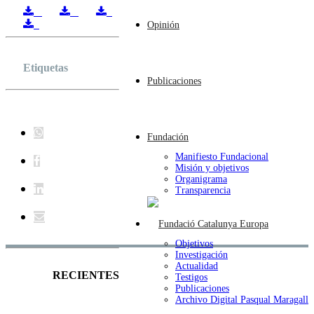
Opinión
Etiquetas
Publicaciones
Fundación
Manifiesto Fundacional
Misión y objetivos
Organigrama
Transparencia
Objetivos
Investigación
Actualidad
RECIENTES
Testigos
Publicaciones
Archivo Digital Pasqual Maragall