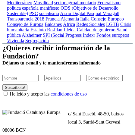
Mediterráneo
Movilidad
sector agroalimentario
Federalismo
política española
manifiesto
ODS (Objetivos de Desarrollo
Sostenible)
PSC
socialismo
Arxiu Digital Pasqual Maragall
Transparencia
2018
Francia
Alemania
Italia
Consejo Europeo
Consejo de Europa
Balcanes
África
Redes Sociales
LGTB
Crisis
humanitaria
Estatuto
Re-Plan
Lleida
Calidad de gobierno
Salud
pública
Alzheimer
SPI (Social Progress Index)
Fondos europeos
Vivienda
Segregación
¿Quieres recibir información de la
Fundación?
Déjanos tu e-mail y te mantendremos informado
Suscríbete!
He leído y acepto las
condiciones de uso
c/ Sant Eusebi, 48-50, baixos
local 3, Sarrià-Sant Gervasi
08006 BCN