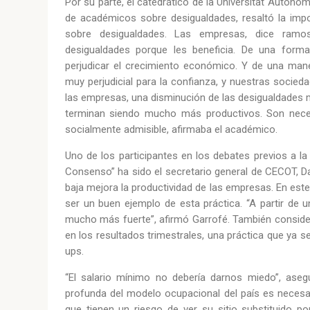
Por su parte, el catedrático de la Universitat Autòn
de académicos sobre desigualdades, resaltó la impo
sobre desigualdades. Las empresas, dice ramos
desigualdades porque les beneficia. De una forma
perjudicar el crecimiento económico. Y de una mane
muy perjudicial para la confianza, y nuestras socie
las empresas, una disminución de las desigualdades m
terminan siendo mucho más productivos. Son necesa
socialmente admisible, afirmaba el académico.
Uno de los participantes en los debates previos a l
Consenso” ha sido el secretario general de CECOT, D
baja mejora la productividad de las empresas. En este
ser un buen ejemplo de esta práctica. “A partir de u
mucho más fuerte”, afirmó Garrofé. También consider
en los resultados trimestrales, una práctica que ya
ups.
“El salario mínimo no debería darnos miedo”, ase
profunda del modelo ocupacional del país es necesa
que tienen un riesgo de ver su sitio substituido po