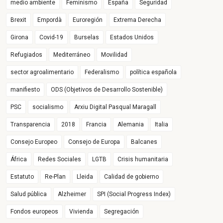
medio ambiente
Feminismo
España
Seguridad
Brexit
Empordà
Euroregión
Extrema Derecha
Girona
Covid-19
Burselas
Estados Unidos
Refugiados
Mediterráneo
Movilidad
sector agroalimentario
Federalismo
política española
manifiesto
ODS (Objetivos de Desarrollo Sostenible)
PSC
socialismo
Arxiu Digital Pasqual Maragall
Transparencia
2018
Francia
Alemania
Italia
Consejo Europeo
Consejo de Europa
Balcanes
África
Redes Sociales
LGTB
Crisis humanitaria
Estatuto
Re-Plan
Lleida
Calidad de gobierno
Salud pública
Alzheimer
SPI (Social Progress Index)
Fondos europeos
Vivienda
Segregación