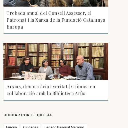
Trobada anual del Consell Assessor, el
Patronat i la Xarxa de la Fundació Catalunya
Europa
Arxius, democràcia i veritat | Crònica en
col·laboració amb la Biblioteca Arús
BUSCAR POR ETIQUETAS
Europa
Ciudades
Legado Pasqual Maragall