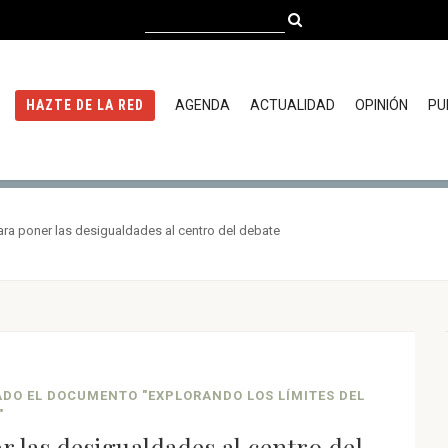
AGENDA
ACTUALIDAD
OPINIÓN
PU
HAZTE DE LA RED
ra poner las desigualdades al centro del debate
DO EL DOCUMENTO "EXPLORANDO LOS LÍMITES DEL
"
 las desigualdades al centro del