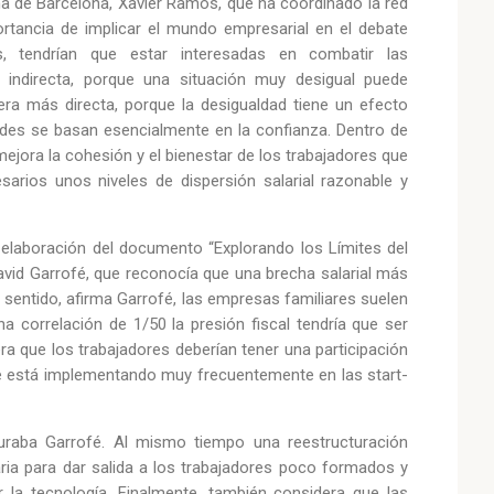
oma de Barcelona, Xavier Ramos, que ha coordinado la red
rtancia de implicar el mundo empresarial en el debate
, tendrían que estar interesadas en combatir las
 indirecta, porque una situación muy desigual puede
ra más directa, porque la desigualdad tiene un efecto
dades se basan esencialmente en la confianza. Dentro de
ejora la cohesión y el bienestar de los trabajadores que
rios unos niveles de dispersión salarial razonable y
a elaboración del documento “Explorando los Límites del
avid Garrofé, que reconocía que una brecha salarial más
 sentido, afirma Garrofé, las empresas familiares suelen
na correlación de 1/50 la presión fiscal tendría que ser
a que los trabajadores deberían tener una participación
 se está implementando muy frecuentemente en las start-
guraba Garrofé. Al mismo tiempo una reestructuración
ria para dar salida a los trabajadores poco formados y
r la tecnología. Finalmente, también considera que las