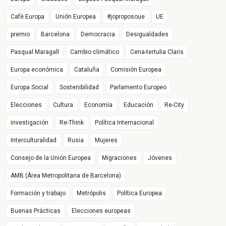
Cafè Europa
Unión Europea
#joproposoue
UE
premio
Barcelona
Democracia
Desigualdades
Pasqual Maragall
Cambio climático
Cena-tertulia Claris
Europa económica
Cataluña
Comisión Europea
Europa Social
Sostenibilidad
Parlamento Europeo
Elecciones
Cultura
Economía
Educación
Re-City
investigación
Re-Think
Política Internacional
Interculturalidad
Rusia
Mujeres
Consejo de la Unión Europea
Migraciones
Jóvenes
AMB (Àrea Metropolitana de Barcelona)
Formación y trabajo
Metrópolis
Política Europea
Buenas Prácticas
Elecciones europeas