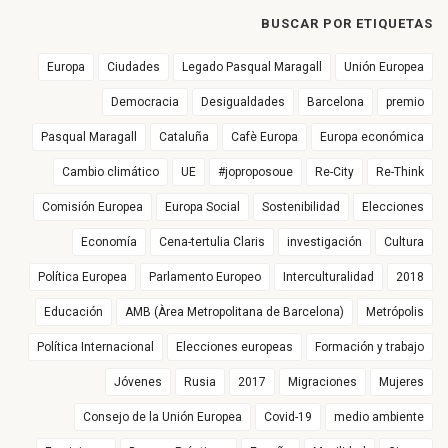
BUSCAR POR ETIQUETAS
Europa
Ciudades
Legado Pasqual Maragall
Unión Europea
Democracia
Desigualdades
Barcelona
premio
Pasqual Maragall
Cataluña
Cafè Europa
Europa económica
Cambio climático
UE
#joproposoue
Re-City
Re-Think
Comisión Europea
Europa Social
Sostenibilidad
Elecciones
Economía
Cena-tertulia Claris
investigación
Cultura
Política Europea
Parlamento Europeo
Interculturalidad
2018
Educación
AMB (Àrea Metropolitana de Barcelona)
Metrópolis
Política Internacional
Elecciones europeas
Formación y trabajo
Jóvenes
Rusia
2017
Migraciones
Mujeres
Consejo de la Unión Europea
Covid-19
medio ambiente