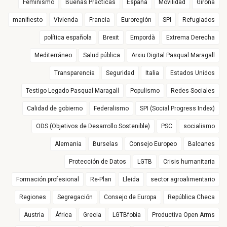
Feminismo
Buenas Prácticas
España
Movilidad
Girona
manifiesto
Vivienda
Francia
Euroregión
SPI
Refugiados
política española
Brexit
Empordà
Extrema Derecha
Mediterráneo
Salud pública
Arxiu Digital Pasqual Maragall
Transparencia
Seguridad
Italia
Estados Unidos
Testigo Legado Pasqual Maragall
Populismo
Redes Sociales
Calidad de gobierno
Federalismo
SPI (Social Progress Index)
ODS (Objetivos de Desarrollo Sostenible)
PSC
socialismo
Alemania
Burselas
Consejo Europeo
Balcanes
Protección de Datos
LGTB
Crisis humanitaria
Formación profesional
Re-Plan
Lleida
sector agroalimentario
Regiones
Segregación
Consejo de Europa
República Checa
Austria
África
Grecia
LGTBfobia
Productiva Open Arms