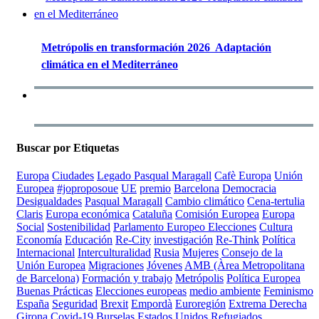
Metrópolis en transformación 2026  Adaptación
climática en el Mediterráneo
Buscar por Etiquetas
Europa
Ciudades
Legado Pasqual Maragall
Cafè Europa
Unión
Europea
#joproposoue
UE
premio
Barcelona
Democracia
Desigualdades
Pasqual Maragall
Cambio climático
Cena-tertulia
Claris
Europa económica
Cataluña
Comisión Europea
Europa
Social
Sostenibilidad
Parlamento Europeo
Elecciones
Cultura
Economía
Educación
Re-City
investigación
Re-Think
Política
Internacional
Interculturalidad
Rusia
Mujeres
Consejo de la
Unión Europea
Migraciones
Jóvenes
AMB (Àrea Metropolitana
de Barcelona)
Formación y trabajo
Metrópolis
Política Europea
Buenas Prácticas
Elecciones europeas
medio ambiente
Feminismo
España
Seguridad
Brexit
Empordà
Euroregión
Extrema Derecha
Girona
Covid-19
Burselas
Estados Unidos
Refugiados