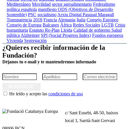
Mediterráneo
Movilidad
sector agroalimentario
Federalismo
política española
manifiesto
ODS (Objetivos de Desarrollo
Sostenible)
PSC
socialismo
Arxiu Digital Pasqual Maragall
Transparencia
2018
Francia
Alemania
Italia
Consejo Europeo
Consejo de Europa
Balcanes
África
Redes Sociales
LGTB
Crisis
humanitaria
Estatuto
Re-Plan
Lleida
Calidad de gobierno
Salud
pública
Alzheimer
SPI (Social Progress Index)
Fondos europeos
Vivienda
Segregación
¿Quieres recibir información de la
Fundación?
Déjanos tu e-mail y te mantendremos informado
SUSCRÍBETE!
He leído y acepto las
condiciones de uso
c/ Sant Eusebi, 48-50, baixos
local 3, Sarrià-Sant Gervasi
08006 BCN