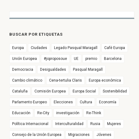
BUSCAR POR ETIQUETAS
Europa
Ciudades
Legado Pasqual Maragall
Cafè Europa
Unión Europea
#joproposoue
UE
premio
Barcelona
Democracia
Desigualdades
Pasqual Maragall
Cambio climático
Cena-tertulia Claris
Europa económica
Cataluña
Comisión Europea
Europa Social
Sostenibilidad
Parlamento Europeo
Elecciones
Cultura
Economía
Educación
Re-City
investigación
Re-Think
Política Internacional
Interculturalidad
Rusia
Mujeres
Consejo de la Unión Europea
Migraciones
Jóvenes