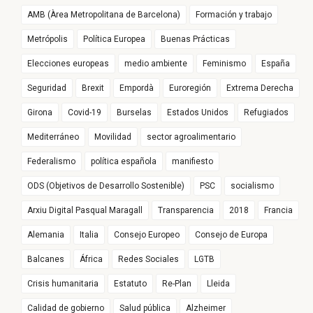
AMB (Àrea Metropolitana de Barcelona)
Formación y trabajo
Metrópolis
Política Europea
Buenas Prácticas
Elecciones europeas
medio ambiente
Feminismo
España
Seguridad
Brexit
Empordà
Euroregión
Extrema Derecha
Girona
Covid-19
Burselas
Estados Unidos
Refugiados
Mediterráneo
Movilidad
sector agroalimentario
Federalismo
política española
manifiesto
ODS (Objetivos de Desarrollo Sostenible)
PSC
socialismo
Arxiu Digital Pasqual Maragall
Transparencia
2018
Francia
Alemania
Italia
Consejo Europeo
Consejo de Europa
Balcanes
África
Redes Sociales
LGTB
Crisis humanitaria
Estatuto
Re-Plan
Lleida
Calidad de gobierno
Salud pública
Alzheimer