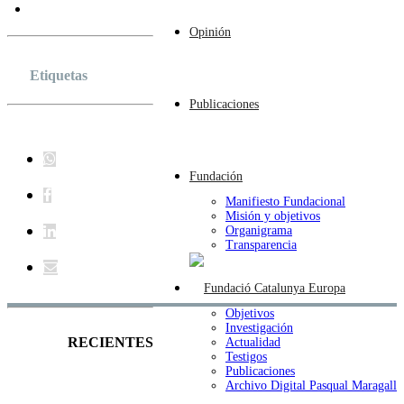
Opinión
Etiquetas
Publicaciones
Fundación
Manifiesto Fundacional
Misión y objetivos
Organigrama
Transparencia
Objetivos
Investigación
RECIENTES
Actualidad
Testigos
Publicaciones
Archivo Digital Pasqual Maragall