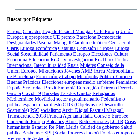
Buscar por Etiquetas
Europa
Ciudades
Legado Pasqual Maragall
Cafè Europa
Unión
Europea
#joproposoue
UE
premio
Barcelona
Democracia
Desigualdades
Pasqual Maragall
Cambio climático
Cena-tertulia
Claris
Europa económica
Cataluña
Comisión Europea
Europa
Social
Sostenibilidad
Parlamento Europeo
Elecciones
Cultura
Economía
Educación
Re-City
investigación
Re-Think
Política
Internacional
Interculturalidad
Rusia
Mujeres
Consejo de la
Unión Europea
Migraciones
Jóvenes
AMB (Àrea Metropolitana
de Barcelona)
Formación y trabajo
Metrópolis
Política Europea
Buenas Prácticas
Elecciones europeas
medio ambiente
Feminismo
España
Seguridad
Brexit
Empordà
Euroregión
Extrema Derecha
Girona
Covid-19
Burselas
Estados Unidos
Refugiados
Mediterráneo
Movilidad
sector agroalimentario
Federalismo
política española
manifiesto
ODS (Objetivos de Desarrollo
Sostenible)
PSC
socialismo
Arxiu Digital Pasqual Maragall
Transparencia
2018
Francia
Alemania
Italia
Consejo Europeo
Consejo de Europa
Balcanes
África
Redes Sociales
LGTB
Crisis
humanitaria
Estatuto
Re-Plan
Lleida
Calidad de gobierno
Salud
pública
Alzheimer
SPI (Social Progress Index)
Fondos europeos
Vivienda
Segregación