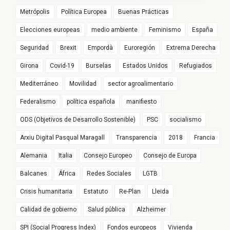
Metrópolis
Política Europea
Buenas Prácticas
Elecciones europeas
medio ambiente
Feminismo
España
Seguridad
Brexit
Empordà
Euroregión
Extrema Derecha
Girona
Covid-19
Burselas
Estados Unidos
Refugiados
Mediterráneo
Movilidad
sector agroalimentario
Federalismo
política española
manifiesto
ODS (Objetivos de Desarrollo Sostenible)
PSC
socialismo
Arxiu Digital Pasqual Maragall
Transparencia
2018
Francia
Alemania
Italia
Consejo Europeo
Consejo de Europa
Balcanes
África
Redes Sociales
LGTB
Crisis humanitaria
Estatuto
Re-Plan
Lleida
Calidad de gobierno
Salud pública
Alzheimer
SPI (Social Progress Index)
Fondos europeos
Vivienda