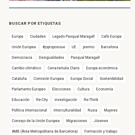
BUSCAR POR ETIQUETAS
Europa
Ciudades
Legado Pasqual Maragall
Cafè Europa
Unión Europea
#joproposoue
UE
premio
Barcelona
Democracia
Desigualdades
Pasqual Maragall
Cambio climático
Cena-tertulia Claris
Europa económica
Cataluña
Comisión Europea
Europa Social
Sostenibilidad
Parlamento Europeo
Elecciones
Cultura
Economía
Educación
Re-City
investigación
Re-Think
Política Internacional
Interculturalidad
Rusia
Mujeres
Consejo de la Unión Europea
Migraciones
Jóvenes
AMB (Àrea Metropolitana de Barcelona)
Formación y trabajo