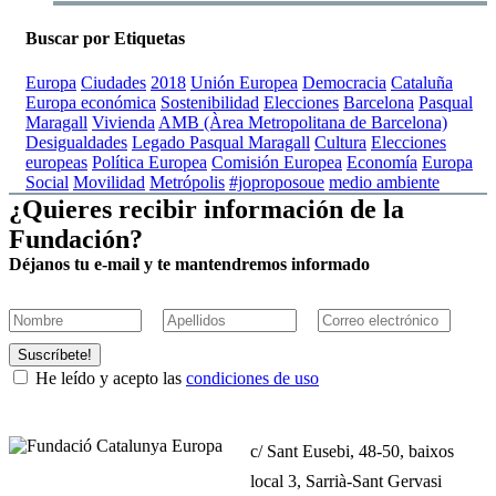
Buscar por Etiquetas
Europa
Ciudades
2018
Unión Europea
Democracia
Cataluña
Europa económica
Sostenibilidad
Elecciones
Barcelona
Pasqual
Maragall
Vivienda
AMB (Àrea Metropolitana de Barcelona)
Desigualdades
Legado Pasqual Maragall
Cultura
Elecciones
europeas
Política Europea
Comisión Europea
Economía
Europa
Social
Movilidad
Metrópolis
#joproposoue
medio ambiente
¿Quieres recibir información de la
Fundación?
Déjanos tu e-mail y te mantendremos informado
Suscríbete!
He leído y acepto las
condiciones de uso
c/ Sant Eusebi, 48-50, baixos
local 3, Sarrià-Sant Gervasi