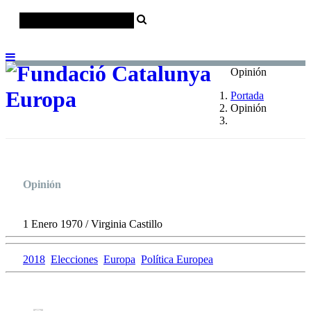
Català
Castellano
English
Opinión
Portada
Opinión
Opinión
1 Enero 1970 / Virginia Castillo
2018
Elecciones
Europa
Política Europea